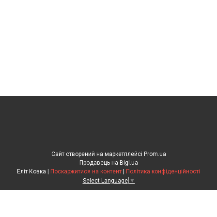
Сайт створений на маркетплейсі
Prom.ua
Продавець на Bigl.ua
Еліт Ковка |
Поскаржитися на контент
|
Політика конфіденційності
Select Language
▼