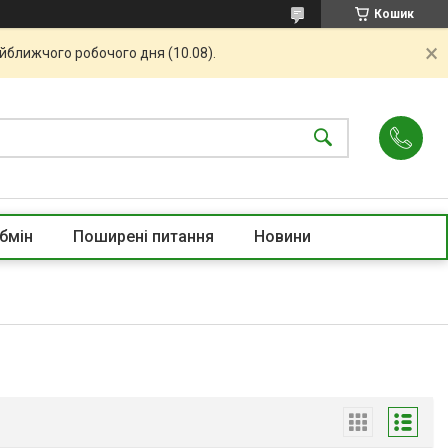
Кошик
айближчого робочого дня (10.08).
бмін
Поширені питання
Новини