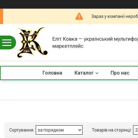
Зараз у компанії неро
Еліт Ковка — український мультиф
маркетплейс
Головна
Каталог
Про нас