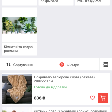
покрывала
РАСПРОДАЖА
Кімнатні та садові
рослини
Сортування
0
Фільтри
Покривало велюрове смуга (бежеве)
200х220 см
Готово до відправки
836
₴
Дитячий плед із рукавами (пончо) блакитний