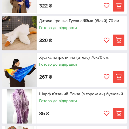
322
₴
Дитяча іграшка Гусак-обійма (білий) 70 см.
Готово до відправки
320
₴
Хустка патріотична (атлас) 70х70 см.
Готово до відправки
267
₴
Шарф в'язаний Ельза (з тороками) бузковий
Готово до відправки
85
₴