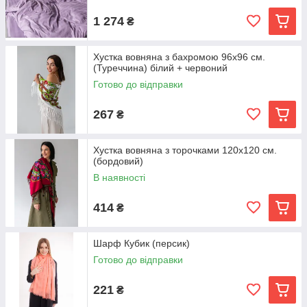
1 274
₴
Хустка вовняна з бахромою 96х96 см.
(Туреччина) білий + червоний
Готово до відправки
267
₴
Хустка вовняна з торочками 120х120 см.
(бордовий)
В наявності
414
₴
Шарф Кубик (персик)
Готово до відправки
221
₴