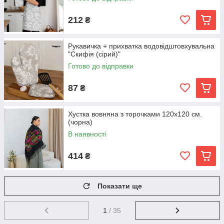
212
₴
Рукавичка + прихватка водовідштовхувальна
"Скифія (сірий)"
Готово до відправки
87
₴
Хустка вовняна з торочками 120х120 см.
(чорна)
В наявності
414
₴
Показати ще
1
/ 35