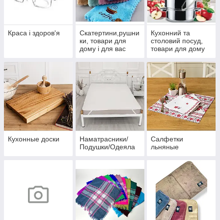
Краса і здоров'я
Скатертини,рушни
Кухонний та
ки, товари для
столовий посуд,
дому і для вас
товари для дому
Кухонные доски
Наматрасники/
Салфетки
Подушки/Одеяла
льняные