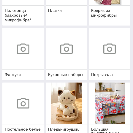
Полотенца
Платки
Коврик из
(махровые/
микрофибры
микрофибра/
вафельные/
льняные)
Фартуки
Кухонные наборы
Покрывала
Постельное белье
Пледы-игрушки/
Большая