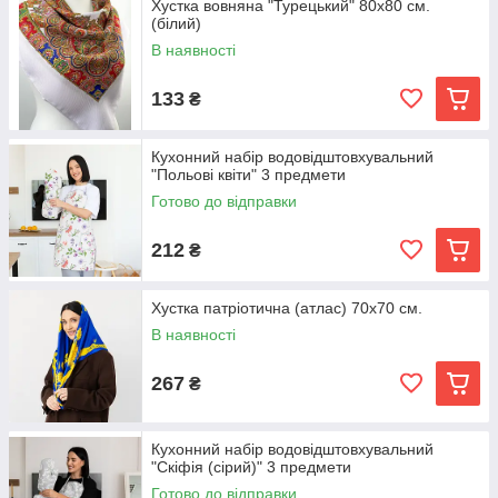
Хустка вовняна "Турецький" 80х80 см.
(білий)
В наявності
133
₴
Кухонний набір водовідштовхувальний
"Польові квіти" 3 предмети
Готово до відправки
212
₴
Хустка патріотична (атлас) 70х70 см.
В наявності
267
₴
Кухонний набір водовідштовхувальний
"Скіфія (сірий)" 3 предмети
Готово до відправки