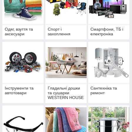
Одяг, взуття та
Спорт і
Смартфони, ТБ і
аксесуари
захоплення
електроніка
Інструменти та
Гладильні дошки
Сантехніка та
автотовари
та сушарки
ремонт
WESTERN HOUSE
— комфорт і стиль
у кожному домі |
Еліт Ковка