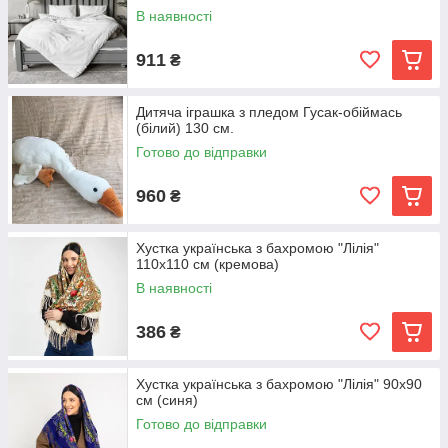
В наявності
911
₴
Дитяча іграшка з пледом Гусак-обіймась
(білий) 130 см.
Готово до відправки
960
₴
Хустка українська з бахромою "Лілія"
110х110 см (кремова)
В наявності
386
₴
Хустка українська з бахромою "Лілія" 90х90
см (синя)
Готово до відправки