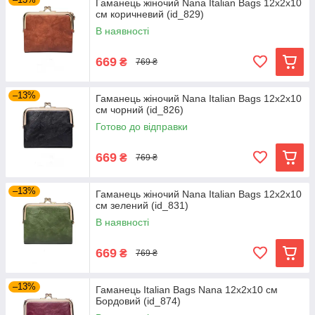
Гаманець жіночий Nana Italian Bags 12x2x10
см коричневий (id_829)
В наявності
669
₴
769 ₴
–13%
Гаманець жіночий Nana Italian Bags 12x2x10
см чорний (id_826)
Готово до відправки
669
₴
769 ₴
–13%
Гаманець жіночий Nana Italian Bags 12x2x10
см зелений (id_831)
В наявності
669
₴
769 ₴
–13%
Гаманець Italian Bags Nana 12x2x10 см
Бордовий (id_874)