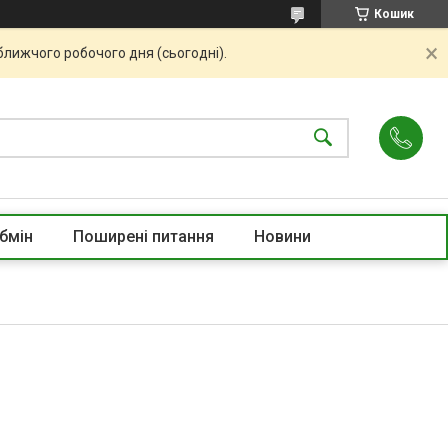
Кошик
ближчого робочого дня (сьогодні).
бмін
Поширені питання
Новини