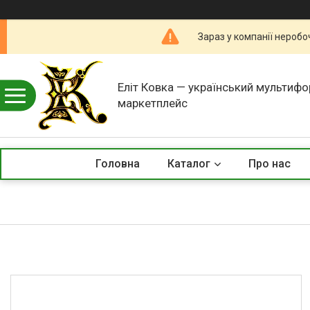
Зараз у компанії неробо
Еліт Ковка — український мультиф
маркетплейс
Головна
Каталог
Про нас