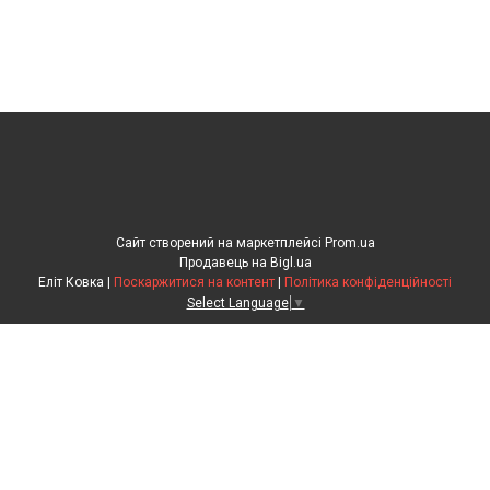
Сайт створений на маркетплейсі
Prom.ua
Продавець на Bigl.ua
Еліт Ковка |
Поскаржитися на контент
|
Політика конфіденційності
Select Language
▼