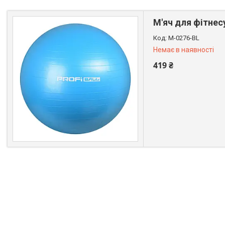
М'яч для фітнесу
M-0276-BL
Немає в наявності
419 ₴
+380 (99) 611-44-01