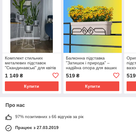
Комплект стильних
Балконна підставка
Ориг
металевих підставок
"Затишок і природа" –
підс
"Скандинавські" для квітів
надійна опора для ваших
вазо
та вазонів Adore Decor у
квітів Чорна
Чорн
1 149
519
519
₴
₴
білому кольорі
Купити
Купити
Про нас
97% позитивних з 66 відгуків за рік
Працює з 27.03.2019