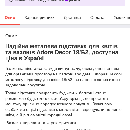
Опис
Характеристики
Доставка
Оплата
Умови п
Опис
Надійна металева підставка для квітів
та вазонів Adore Decor 18/Б2, доступна
ціна в Україні
Балконна підставка завжди виступає чудовим доповненням
для організації простору на балконі або дачі. Вибравши собі
металеву підставку для квітів 18/Б2, ви напевно залишитеся
задоволені покупкою.
Таака підставка прикрасить будь-який балкон і стане
родзинкою будь-якого екстер'єру, крім цього простота
монтажу приємно порадує кожного покупця. Важливою
особливістю цієї підставки є можливість вирощувати не лише
квіти, а й різноманітні городні овочі.
Важливі переваги та характеристики: