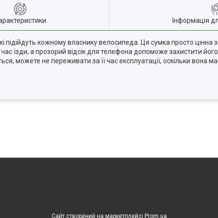
арактеристики
Інформація д
які підійдуть кожному власнику велосипеда. Ця сумка просто цінна з
 час їзди, а прозорий відсік для телефона допоможе захистити його я
ся, можете не переживати за її час експлуатації, оскільки вона має
Сайт створений на маркетплейсі
Prom.ua