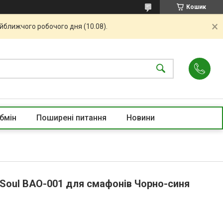
Кошик
айближчого робочого дня (10.08).
бмін
Поширені питання
Новини
-Soul BAO-001 для смафонів Чорно-синя