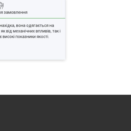
ля замовлення
нахідка, вона одягається на
к від механічних впливів, так і
 високі показники якості.