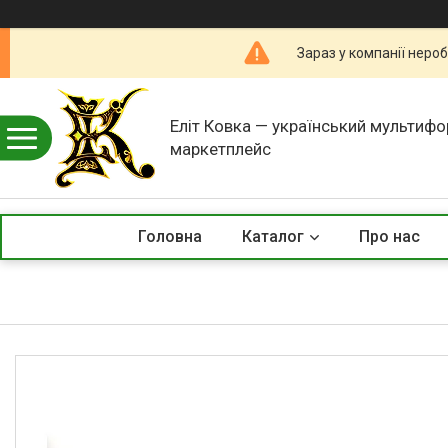
Зараз у компанії неро
Еліт Ковка — український мультиф
маркетплейс
Головна
Каталог
Про нас