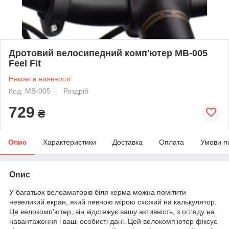
Дротовий велосипедний комп'ютер MB-005
Feel Fit
Немає в наявності
Код: MB-005
Роздріб
729
₴
Опис
Характеристики
Доставка
Оплата
Умови п
Опис
У багатьох велоаматорів біля керма можна помітити
невеликий екран, який певною мірою схожий на калькулятор.
Це велокомп'ютер, він відстежує вашу активність, з огляду на
навантаження і ваші особисті дані. Цей велокомп'ютер фіксує