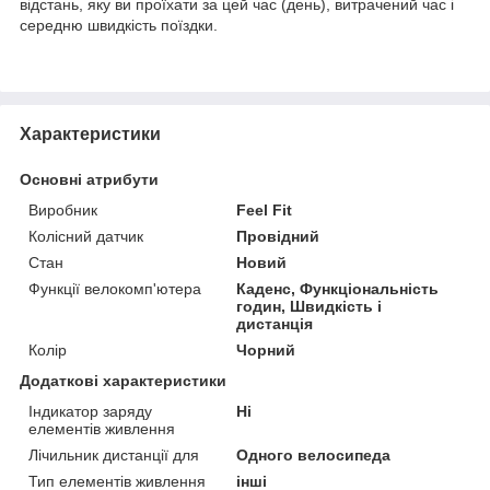
відстань, яку ви проїхати за цей час (день), витрачений час і
середню швидкість поїздки.
Характеристики
Основні атрибути
Виробник
Feel Fit
Колісний датчик
Провідний
Стан
Новий
Функції велокомп'ютера
Каденс, Функціональність
годин, Швидкість і
дистанція
Колір
Чорний
Додаткові характеристики
Індикатор заряду
Ні
елементів живлення
Лічильник дистанції для
Одного велосипеда
Тип елементів живлення
інші