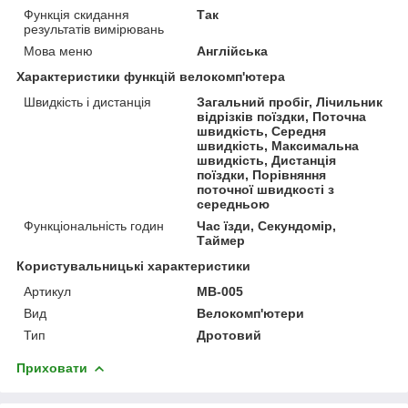
Функція скидання
Так
результатів вимірювань
Мова меню
Англійська
Характеристики функцій велокомп'ютера
Швидкість і дистанція
Загальний пробіг, Лічильник
відрізків поїздки, Поточна
швидкість, Середня
швидкість, Максимальна
швидкість, Дистанція
поїздки, Порівняння
поточної швидкості з
середньою
Функціональність годин
Час їзди, Секундомір,
Таймер
Користувальницькі характеристики
Артикул
MB-005
Вид
Велокомп'ютери
Тип
Дротовий
Приховати