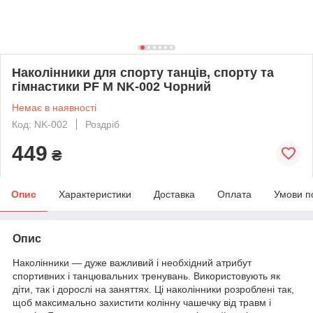
Наколінники для спорту танців, спорту та
гімнастики PF M NK-002 Чорний
Немає в наявності
Код: NK-002
Роздріб
449
₴
Опис
Характеристики
Доставка
Оплата
Умови п
Опис
Наколінники — дуже важливий і необхідний атрибут
спортивних і танцювальних тренувань. Використовують як
діти, так і дорослі на заняттях. Ці наколінники розроблені так,
щоб максимально захистити колінну чашечку від травм і