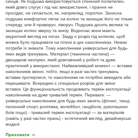
синців. Як подушка використовується спінений поліетилен,
який довго слугує і під час використання, і прання не
просідає, не сипається, як, наприклад, поролон. Захисна
подушка комфортно лягає на коліно та захищає його не тільки
спереду, але й праворуч, ліворуч. Подушка досить велика та
захищає коліно зверху та знизу. Водночас вони мають
акуратний вигляд на ногах. Ззаду є розріз під коліном, щоб
можна було працювати на пілоні в цих наколінниках. Немає
потреби їх знімати. Тому наколінники універсальні для будь-
яких видів тренувань. Матеріал (тканинна частина) —
двошарові неопрен, який довговічний у роботі та дуже
практичний у використанні. Найважливіший момент — вставки
наколінників змінні, тобто, якщо в разі частих тренувань
вставки протерлися, то наколінники не потрібно викидати або
перешивати. Всередині є спеціальні розрізи для зміни
вставок. Ця функціональність продовжить термін експлуатації
наколінників на дуже тривалий термін. Переваги: —
універсальні наколінники для будь-яких занять (фітнес, танці,
пилонний спорт, розтяжка, волейбол, гандбола, рукопашних
боїв тощо) - тривалий термін експлуатації — за матеріалів
(навіть у разі частих прань) - естетичний вигляд, дизайнерські
моделі
Приховати