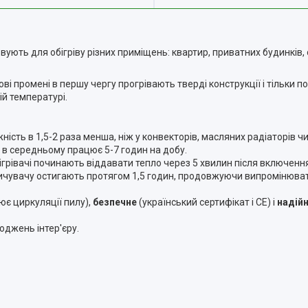
ують для обігріву різних приміщень: квартир, приватних будинків, 
ві промені в першу чергу прогрівають тверді конструкції і тільки по
ій температурі.
жність
в 1,5-2 раза менша, ніж у конвекторів, масляних радіаторів чи
 в середньому працює 5-7 годин на добу.
ігрівачі починають віддавати тепло через 5 хвилин після включенн
пичувачу остигають протягом 1,5 годин, продовжуючи випромінюва
ює циркуляції пилу),
безпечне
(український сертифікат і СЕ) і
надій
оджень інтер'єру.