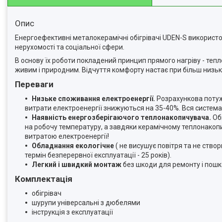
Опис
Енергоефективні металокерамічні обігрівачі UDEN-S використов
нерухомості та соціальної сфери.
В основу їх роботи покладений принцип прямого нагріву - тепло
живим і природним. Відчуття комфорту настає при більш низьк
Переваги
Низьке споживання електроенергії.
Розрахункова поту
витрати електроенергії знижуються на 35-40%. Вся система
Наявність енергозберігаючого теплонакопичувача.
Об
на робочу температуру, а завдяки керамічному теплонако
витратою електроенергії!
Обладнання екологічне
( не висушує повітря та не створ
термін безперервної експлуатації - 25 років).
Легкий і швидкий монтаж
без шкоди для ремонту і пошк
Комплектація
обігрівач
шурупи універсальні з дюбелями
інструкція з експлуатації