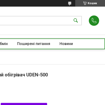
Кошик
бмін
Поширені питання
Новини
й обігрівач UDEN-500