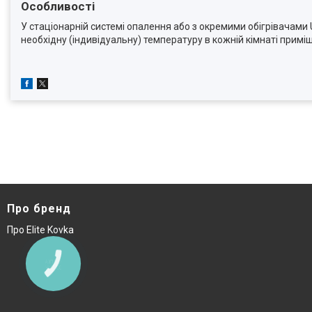
Особливості
У стаціонарній системі опалення або з окремими обігрівачами
необхідну (індивідуальну) температуру в кожній кімнаті примі
Про бренд
Про Elite Kovka
КНОПКА
ЗВ'ЯЗКУ