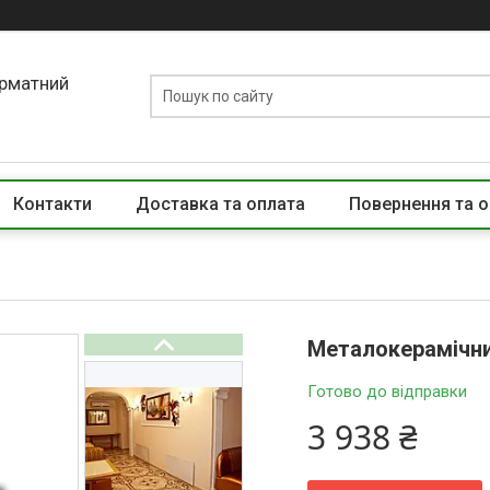
орматний
Контакти
Доставка та оплата
Повернення та о
Металокерамічни
Готово до відправки
3 938 ₴