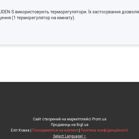
 UDEN-S використовують терморегулятори. Їх застосування дозволя
щення (1 терморегулятор на кімнату).
Сайт створений на маркетплейсі
Prom.ua
Продавець на Bigl.ua
Еліт Ковка |
Поскаржитися на контент
|
Політика конфіденційності
Select Language
▼