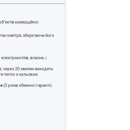
об'єктів комерційної
тім повітря, зберігаючи його
 електрокотлів, власне, і
я, через 20 хвилин виходять
ти тепло з нульовою
не
(5 років обмінної гарантії,