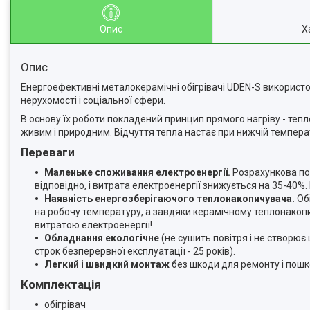
Опис
Х
Опис
Енергоефективні металокерамічні обігрівачі UDEN-S використов
нерухомості і соціальної сфери.
В основу їх роботи покладений принцип прямого нагріву - тепло
живим і природним. Відчуття тепла настає при нижчій температ
Переваги
Маленьке споживання електроенергії.
Розрахункова по
відповідно, і витрата електроенергії знижується на 35-40%
Наявність енергозберігаючого теплонакопичувача.
Об
на робочу температуру, а завдяки керамічному теплонако
витратою електроенергії!
Обладнання екологічне
(не сушить повітря і не створює 
строк безперервної експлуатації - 25 років).
Легкий і швидкий монтаж
без шкоди для ремонту і пошк
Комплектація
обігрівач