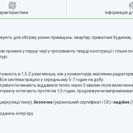
арактеристики
Інформація д
ують для обігріву різних приміщень: квартир, приватних будинків, 
ві промені у першу чергу прогрівають тверді конструкції і тільки по
урі.
тужність
в 1,5-2 рази менша, ніж у конвекторів, масляних радіаторі
. Вся система працює у середньому 5-7 годин на добу.
ігрівачі починають віддавати тепло через 5 хвилин після включенн
пичувачу остигають протягом 1,5 годин, продовжуючи випромінюва
циркуляції пилу),
безпечне
(український сертифікат і СЄ) і
надійне
(
оджень інтер'єру.