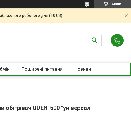
Кошик
айближчого робочого дня (10.08).
бмін
Поширені питання
Новини
 обігрівач UDEN-500 "універсал"