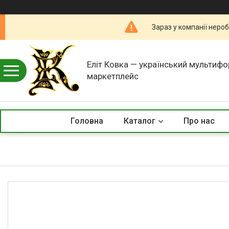
Зараз у компанії неро
Еліт Ковка — український мультиф
маркетплейс
Головна
Каталог
Про нас