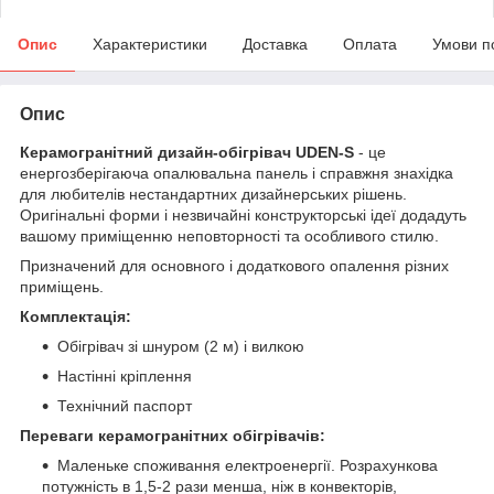
Опис
Характеристики
Доставка
Оплата
Умови п
Опис
Керамогранітний дизайн-обігрівач UDEN-S
- це
енергозберігаюча опалювальна панель і справжня знахідка
для любителів нестандартних дизайнерських рішень.
Оригінальні форми і незвичайні конструкторські ідеї додадуть
вашому приміщенню неповторності та особливого стилю.
Призначений для основного і додаткового опалення різних
приміщень.
Комплектація:
Обігрівач зі шнуром (2 м) і вилкою
Настінні кріплення
Технічний паспорт
Переваги керамогранітних обігрівачів:
Маленьке споживання електроенергії. Розрахункова
потужність в 1,5-2 рази менша, ніж в конвекторів,