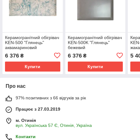
Керамогранітний обігрівач
Керамогранітний обігрівач
Кера
KEN-500 "Глянець"
KEN-500K "Глянець"
KEN-
аквамариновий
бежевий
жака
6 376
6 376
5 4
₴
₴
Купити
Купити
Про нас
97% позитивних з 66 відгуків за рік
Працює з 27.03.2019
м. Отинія
вул. Українська 57 Є, Отинія, Україна
Контакти