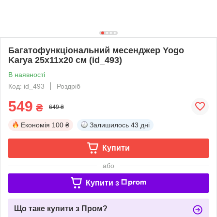
Багатофункціональний месенджер Yogo
Karya 25х11х20 см (id_493)
В наявності
Код: id_493
Роздріб
549
₴
649 ₴
Економія
100 ₴
Залишилось
43 дні
Купити
або
Купити з
Що таке купити з Пром?