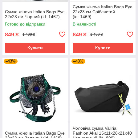
Сумка жіноча Italian Bags Eye
Сумка жіноча Italian Bags Eye
22х23 см Сріблястий
22х23 см Чорний (id_1467)
(id_1469)
Готово до відправки
В наявності
849
849
₴
₴
1 499 ₴
1 499 ₴
Купити
Купити
–43%
–43%
Чоловіча сумка Valiria
Сумка жіноча Italian Bags Eye
Fashion Akai 15x11x28x21x40
22х23 см Зелений (id_1468)
Чорнильний (id_809)