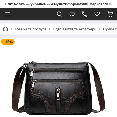
Еліт Ковка — український мультиформатний маркетплейс
Товари та послуги
Одяг, взуття та аксесуари
Сумки т
–15%