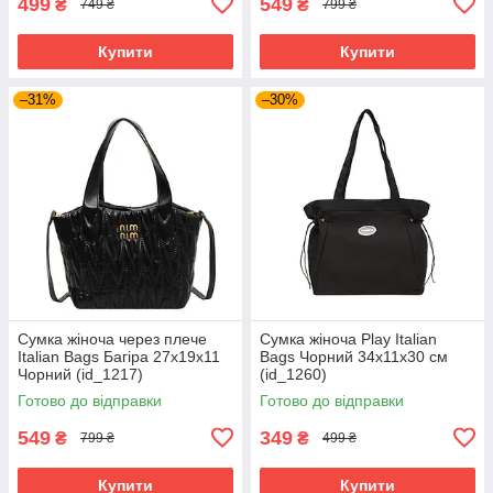
499
549
₴
₴
749 ₴
799 ₴
Купити
Купити
–31%
–30%
Сумка жіноча через плече
Сумка жіноча Play Italian
Italian Bags Багіра 27х19х11
Bags Чорний 34х11х30 см
Чорний (id_1217)
(id_1260)
Готово до відправки
Готово до відправки
549
349
₴
₴
799 ₴
499 ₴
Купити
Купити