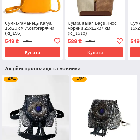
Сумка-гаманець Karya
Сумка Italian Bags Янос
Сумк
15х20 см Жовтогарячий
Чорний 25х12х37 см
15х2
(id_196)
(id_1518)
549
589
549
₴
₴
649 ₴
799 ₴
Купити
Купити
Акційні пропозиції та новинки
–43%
–43%