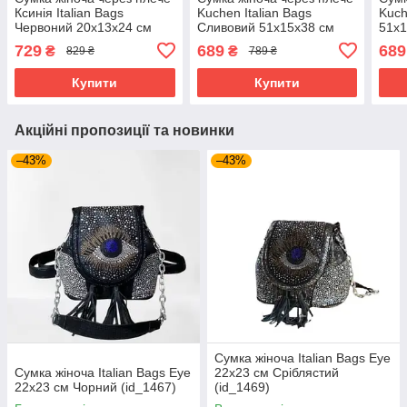
Ксинія Italian Bags
Kuchen Italian Bags
Kuch
Червоний 20x13x24 см
Сливовий 51х15х38 см
51х1
(id_594)
(id_1038)
729
689
689
₴
₴
829 ₴
789 ₴
Купити
Купити
Акційні пропозиції та новинки
–43%
–43%
Сумка жіноча Italian Bags Eye
Сумка жіноча Italian Bags Eye
22х23 см Сріблястий
22х23 см Чорний (id_1467)
(id_1469)