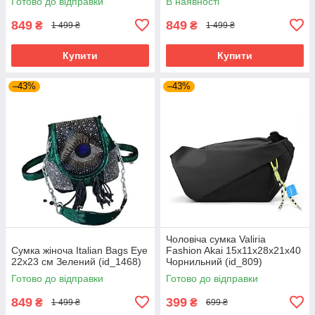
Готово до відправки
В наявності
849
849
₴
₴
1 499 ₴
1 499 ₴
Купити
Купити
–43%
–43%
Чоловіча сумка Valiria
Сумка жіноча Italian Bags Eye
Fashion Akai 15x11x28x21x40
22х23 см Зелений (id_1468)
Чорнильний (id_809)
Готово до відправки
Готово до відправки
849
399
₴
₴
1 499 ₴
699 ₴