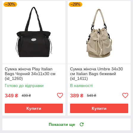
–30%
–29%
Сумка жіноча Play Italian
Сумка жіноча Umbre 34х30
Bags Чорний 34х11х30 см
см Italian Bags бежевий
(id_1260)
(id_1411)
Готово до відправки
В наявності
349
389
₴
₴
499 ₴
549 ₴
Купити
Купити
Показати ще