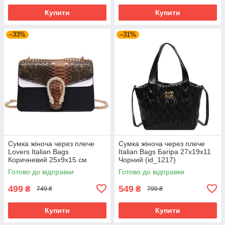
Купити
Купити
–33%
–31%
Сумка жіноча через плече
Сумка жіноча через плече
Lovers Italian Bags
Italian Bags Багіра 27х19х11
Коричневий 25х9х15 см
Чорний (id_1217)
(id_1296)
Готово до відправки
Готово до відправки
499
549
₴
₴
749 ₴
799 ₴
Купити
Купити