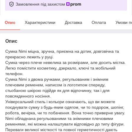
Замовлення під захистом
Опис
Характеристики
Доставка
Оплата
Умови п
Опис
Сумка Nimi міцна, зручна, приємна на дотик, довговічна та
прекрасно лежить у руці.
Сумка через плече невелика за розмірами, але досить містка.
Легко помістити косметику, дзеркало, ключі та мобільний
телефон.
Сумка Nimi з двома ручками, регульованим і знімним
плечовим ременем, написом із логотипом спереду,
стьобаною шкірою підійде як для відпочинку, так і для
повсякденного носіння.
Універсальний стиль і кольори означають, що ви можете
поєднувати сумку з будь-яким одягом, чи то подорож, шопінг,
робота, вечірка, чи то побачення. Вона точно приверне увагу.
Nimi обладнана регульованими та знімними плечовими
ременями, які можна налаштувати відповідно до типу фігури.
Переваги великої місткості та повної герметичності дають