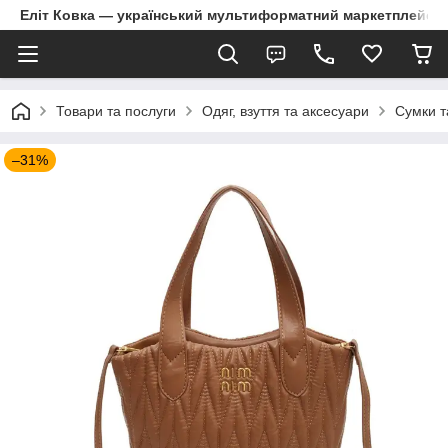
Еліт Ковка — український мультиформатний маркетплейс
Товари та послуги
Одяг, взуття та аксесуари
Сумки т
–31%