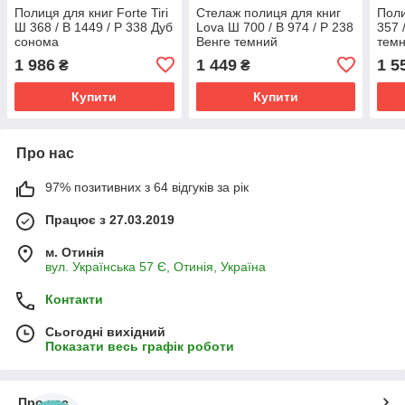
Полиця для книг Forte Tiri
Стелаж полиця для книг
Поли
Ш 368 / В 1449 / Р 338 Дуб
Lova Ш 700 / В 974 / Р 238
357 
сонома
Венге темний
тем
1 986
1 449
1 5
₴
₴
Купити
Купити
Про нас
97% позитивних з 64 відгуків за рік
Працює з 27.03.2019
м. Отинія
вул. Українська 57 Є, Отинія, Україна
Контакти
Сьогодні вихідний
Показати весь графік роботи
Про нас