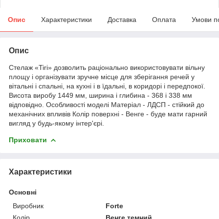
Опис
Характеристики
Доставка
Оплата
Умови п
Опис
Стелаж «Tiri» дозволить раціонально використовувати вільну
площу і організувати зручне місце для зберігання речей у
вітальні і спальні, на кухні і в їдальні, в коридорі і передпокої.
Висота виробу 1449 мм, ширина і глибина - 368 і 338 мм
відповідно. Особливості моделі Матеріал - ЛДСП - стійкий до
механічних впливів Колір поверхні - Венге - буде мати гарний
вигляд у будь-якому інтер'єрі.
Приховати
Характеристики
Основні
Виробник
Forte
Колір
Венге темний