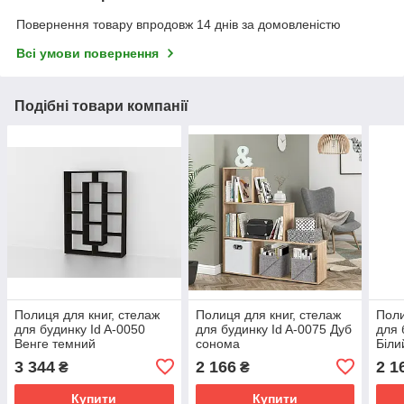
Повернення товару впродовж 14 днів за домовленістю
Всі умови повернення
Подібні товари компанії
Полиця для книг, стелаж
Полиця для книг, стелаж
Поли
для будинку Id A-0050
для будинку Id A-0075 Дуб
для 
Венге темний
сонома
Біли
В1430*Ш1072*Г290
Ш1168*В1232*Г290
3 344
2 166
2 1
₴
₴
Купити
Купити