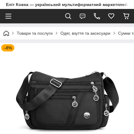
Еліт Ковка — український мультиформатний маркетплейс
Товари та послуги
Одяг, взуття та аксесуари
Сумки т
–8%