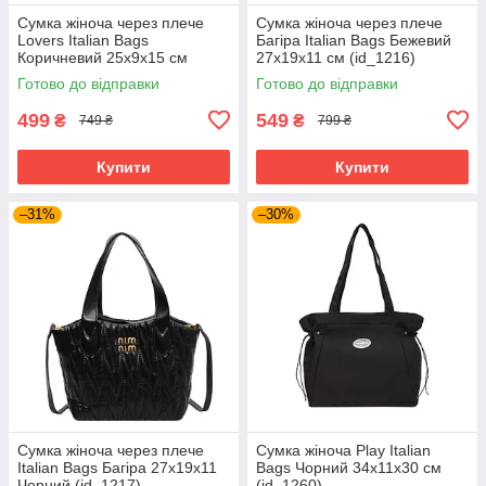
Сумка жіноча через плече
Сумка жіноча через плече
Lovers Italian Bags
Багіра Italian Bags Бежевий
Коричневий 25х9х15 см
27х19х11 см (id_1216)
(id_1296)
Готово до відправки
Готово до відправки
499
549
₴
₴
749 ₴
799 ₴
Купити
Купити
–31%
–30%
Сумка жіноча через плече
Сумка жіноча Play Italian
Italian Bags Багіра 27х19х11
Bags Чорний 34х11х30 см
Чорний (id_1217)
(id_1260)