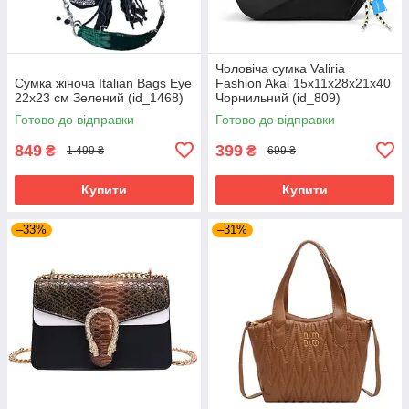
Чоловіча сумка Valiria
Сумка жіноча Italian Bags Eye
Fashion Akai 15x11x28x21x40
22х23 см Зелений (id_1468)
Чорнильний (id_809)
Готово до відправки
Готово до відправки
849
399
₴
₴
1 499 ₴
699 ₴
Купити
Купити
–33%
–31%