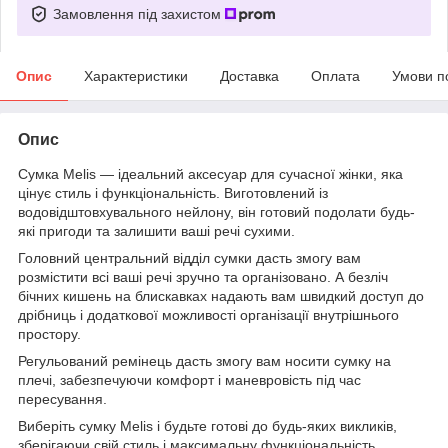
Замовлення під захистом
Опис
Характеристики
Доставка
Оплата
Умови п
Опис
Сумка Melis — ідеальний аксесуар для сучасної жінки, яка
цінує стиль і функціональність. Виготовлений із
водовідштовхувального нейлону, він готовий подолати будь-
які пригоди та залишити ваші речі сухими.
Головний центральний відділ сумки дасть змогу вам
розмістити всі ваші речі зручно та організовано. А безліч
бічних кишень на блискавках надають вам швидкий доступ до
дрібниць і додаткової можливості організації внутрішнього
простору.
Регульований ремінець дасть змогу вам носити сумку на
плечі, забезпечуючи комфорт і маневровість під час
пересування.
Виберіть сумку Melis і будьте готові до будь-яких викликів,
зберігаючи свій стиль і максимальну функціональність.