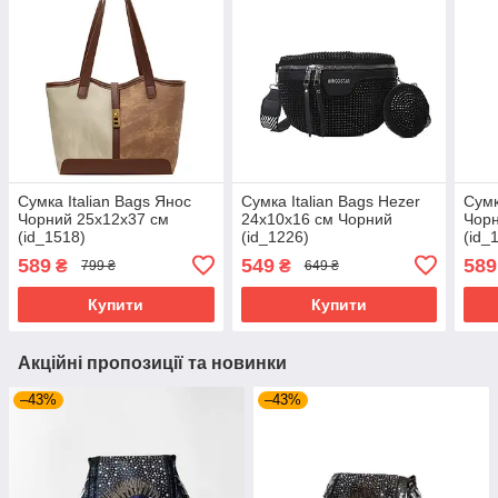
Сумка Italian Bags Янос
Сумка Italian Bags Hezer
Сумк
Чорний 25х12х37 см
24х10х16 см Чорний
Чорн
(id_1518)
(id_1226)
(id_
589
549
589
₴
₴
799 ₴
649 ₴
Купити
Купити
Акційні пропозиції та новинки
–43%
–43%