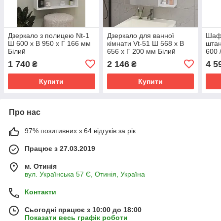
Дзеркало з полицею Nt-1
Дзеркало для ванної
Шаф
Ш 600 x В 950 x Г 166 мм
кімнати Vt-51 Ш 568 x В
штан
Білий
656 x Г 200 мм Білий
600 
Біли
1 740
2 146
4 5
₴
₴
Купити
Купити
Про нас
97% позитивних з 64 відгуків за рік
Працює з 27.03.2019
м. Отинія
вул. Українська 57 Є, Отинія, Україна
Контакти
Сьогодні працює з 10:00 до 18:00
Показати весь графік роботи