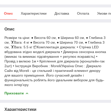
Опис
Характеристики
Доставка
Оплата
Умови п
Опис
Розміри та ціни: ● Висота 60 см, ● Ширина 60 см, ● Глибина 3
см, 🏋️Вага: 4 кг ● Висота 70 см, ● Ширина 70 см, ● Глибина 3
см, 🏋️Вага: 5.5 кг 📦Комплектація дзеркала: • Стрічка LED
вбудована згідно моделі дзеркала • Димерна сенсорна кнопка
(вмикає та вимикає підсвічування + регулює яскравість) •
Провід з вилкою 1м • Кріплення для дзеркала (кронштейн-гак
2шт) • Інструкція Виробник : Moreli/Україна Опис : Дзеркало
Сайн від Moreli - це стильний і практичний елемент декору
для вашого приміщення. Його сучасний дизайн і
функціональність роблять його ідеальним вибором для будь-
якого інтер'єру.
Приховати
Характеристики