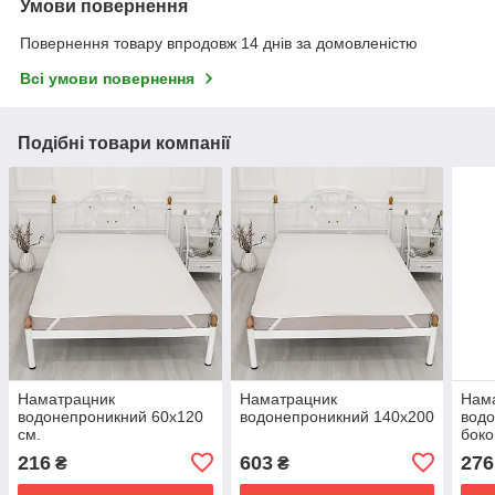
Умови повернення
Повернення товару впродовж 14 днів за домовленістю
Всі умови повернення
Подібні товари компанії
Наматрацник
Наматрацник
Нам
водонепроникний 60х120
водонепроникний 140х200
водо
см.
боко
216
603
276
₴
₴