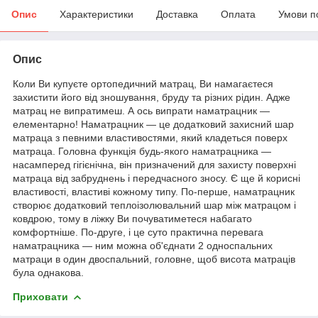
Опис
Характеристики
Доставка
Оплата
Умови п
Опис
Коли Ви купуєте ортопедичний матрац, Ви намагаєтеся
захистити його від зношування, бруду та різних рідин. Адже
матрац не випратимеш. А ось випрати наматрацник —
елементарно! Наматрацник — це додатковий захисний шар
матраца з певними властивостями, який кладеться поверх
матраца. Головна функція будь-якого наматрацника —
насамперед гігієнічна, він призначений для захисту поверхні
матраца від забруднень і передчасного зносу. Є ще й корисні
властивості, властиві кожному типу. По-перше, наматрацник
створює додатковий теплоізолювальний шар між матрацом і
ковдрою, тому в ліжку Ви почуватиметеся набагато
комфортніше. По-друге, і це суто практична перевага
наматрацника — ним можна об'єднати 2 односпальних
матраци в один двоспальний, головне, щоб висота матраців
була однакова.
Приховати