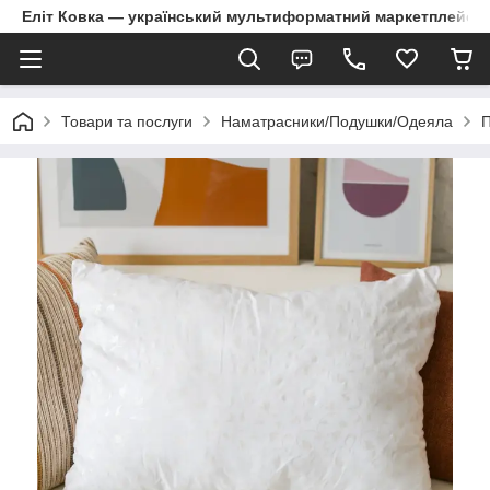
Еліт Ковка — український мультиформатний маркетплейс
Товари та послуги
Наматрасники/Подушки/Одеяла
П