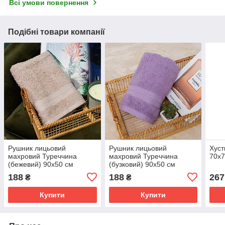
Всі умови повернення
Подібні товари компанії
Рушник лицьовий
Рушник лицьовий
Хуст
махровий Туреччина
махровий Туреччина
70х7
(бежевий) 90х50 см
(бузковий) 90х50 см
188
188
267
₴
₴
Купити
Купити