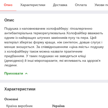
Опис
Характеристики
Доставка
Оплата
Умови п
Опис
Подушка з наповнювачем холофайберу: гіпоалергенно
антибактеріальна терморегулювальна Холофайбер вважають
одним із найкращих штучних замінників пуху та пера. Цей
матеріал зберігає форму краще, ніж синтепон, довше слугує і
менше зношується. За співвідношенням «ціна-якість» подушку
з холофайберу також можна назвати практичним
придбанням. У таких подушках не заводяться кліщі
(демодекоз) й інші мікропаразити, які впливають на здоров'я
людини.
Приховати
Характеристики
Основні
Країна виробник
Україна