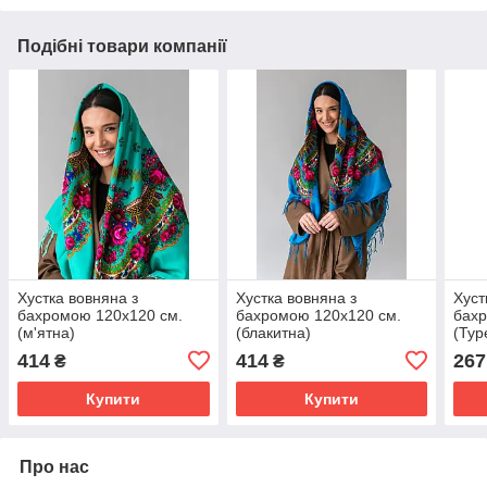
Подібні товари компанії
Хустка вовняна з
Хустка вовняна з
Хуст
бахромою 120х120 см.
бахромою 120х120 см.
бахр
(м'ятна)
(блакитна)
(Тур
чер
414
414
267
₴
₴
Купити
Купити
Про нас