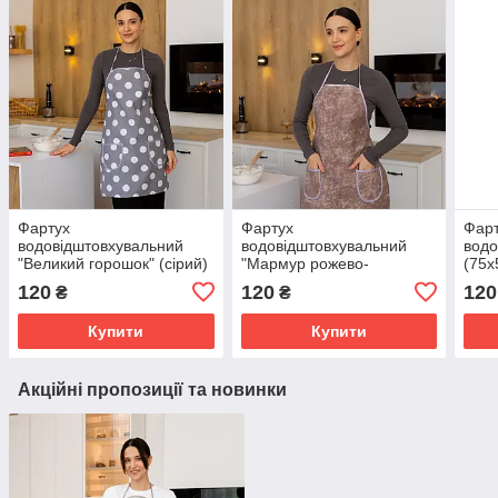
Фартух
Фартух
Фар
водовідштовхувальний
водовідштовхувальний
водо
"Великий горошок" (сірий)
"Мармур рожево-
(75х
(75х55 см.)
коричневий" (75х55 см.)
120
120
120
₴
₴
Купити
Купити
Акційні пропозиції та новинки