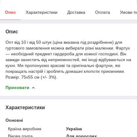
Опис
Характеристики
Доставка
Оплата
Умови п
Опис
Опт від 10 і від 50 штук (ціна вказана під роздрібнене) для
гуртового замовлення можна вибирати різні малюнки. Фартух
— необхідний предмет гардероба для кожної господині. Він
завжди захистить від неприємностей, які іноді відбуваються на
кухні. Ми пропонуємо красиві та оригінальні фартухи, які
покращать настрій і зроблять домашні клопоти приємними.
Розмір: 75х55 см (+/- 3%).
Приховати
Характеристики
Основні
Країна виробник
Україна
Вікова група
Для дорослих