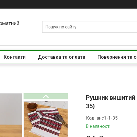
орматний
Контакти
Доставка та оплата
Повернення та о
Рушник вишитий 
35)
Код:
анс1-1-35
В наявності