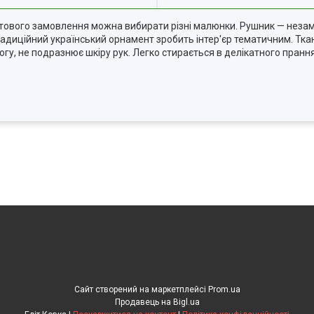
 гуртового замовлення можна вибирати різні малюнки. Рушник — неза
Традиційний український орнамент зробить інтер'єр тематичним. Тка
у, не подразнює шкіру рук. Легко стирається в делікатного прання 
Сайт створений на маркетплейсі
Prom.ua
Продавець на Bigl.ua