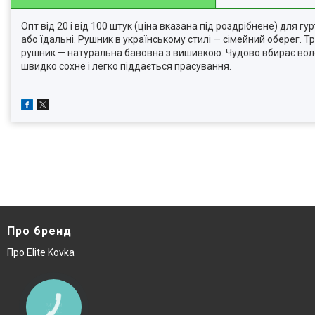
Опт від 20 і від 100 штук (ціна вказана під роздрібнене) для
або їдальні. Рушник в українському стилі — сімейний оберег. 
рушник — натуральна бавовна з вишивкою. Чудово вбирає волог
швидко сохне і легко піддається прасування.
Про бренд
Про Elite Kovka
КНОПКА
ЗВ'ЯЗКУ