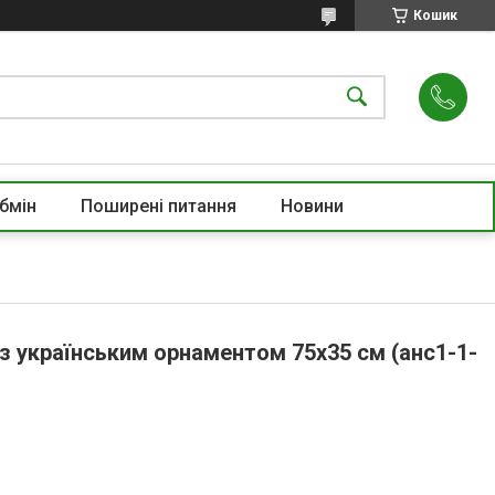
Кошик
бмін
Поширені питання
Новини
з українським орнаментом 75х35 см (анс1-1-