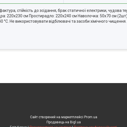
актура, стійкість до зсідання, брак статичної електрики, чудова те
вдра: 220х230 см Простирадло: 220х240 см Наволочка: 50х70 см (2ш
 °C. Не використовувати відбілювачі та засоби хімічного чищення.
Сайт створений на маркетплейсі
Prom.ua
Продавець на Bigl.ua