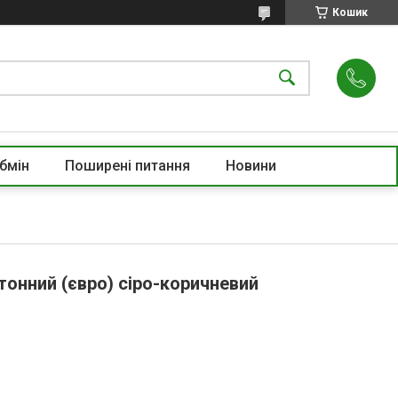
Кошик
бмін
Поширені питання
Новини
тонний (євро) сіро-коричневий