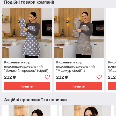
Подібні товари компанії
Кухонний набір
Кухонний набір
Кухо
водовідштовхувальний
водовідштовхувальний
водо
"Великий горошок" (сірий)
"Мармур сірий" 3
"Мар
3 предмети
предмети
пре
212
212
212
₴
₴
Купити
Купити
Акційні пропозиції та новинки