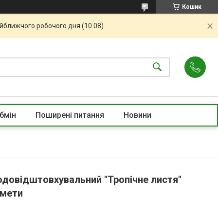
Кошик
айближчого робочого дня (10.08).
бмін
Поширені питання
Новини
одовідштовхувальний "Тропічне листя"
дмети