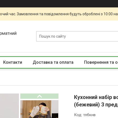
бочий час. Замовлення та повідомлення будуть оброблені з 10:00 н
орматний
Контакти
Доставка та оплата
Повернення та о
Кухонний набір в
(бежевий) 3 пре
Код:
тлбкнв