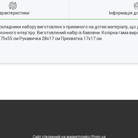
арактеристики
Інформація д
 складники набору виготовлені з приємного на дотик матеріалу, що
ухонного інтер'єру. Виготовлений набір із бавовни. Колірна гама вир
х 75х55 см Рукавичка 28x17 см Прихватка 17x17 см
Сайт створений на маркетплейсі
Prom.ua