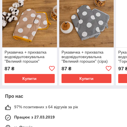
Рукавичка + прихватка
Рукавичка + прихватка
Рука
водовідштовхувальна
водовідштовхувальна
водо
"Великий горошок"
"Великий горошок" (сіра)
"Гор
(бежева)
87
87
97
₴
₴
Купити
Купити
Про нас
97% позитивних з 64 відгуків за рік
Працює з 27.03.2019