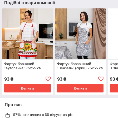
Подібні товари компанії
Фартух бавняний
Фартух бавовняний
Фарт
"Хуторянка" 75х55 см
"Вензель" (сірий) 75х55 см
"Етн
93
93
93
₴
₴
Купити
Купити
Про нас
97% позитивних з 66 відгуків за рік