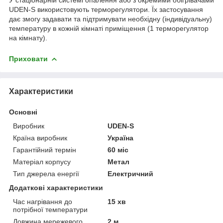
У стаціонарній системі опалення або з окремими обігрівачами
UDEN-S використовують терморегулятори. Їх застосування
дає змогу задавати та підтримувати необхідну (індивідуальну)
температуру в кожній кімнаті приміщення (1 терморегулятор
на кімнату).
Приховати
Характеристики
Основні
Виробник
UDEN-S
Країна виробник
Україна
Гарантійний термін
60 міс
Матеріал корпусу
Метал
Тип джерела енергії
Електричний
Додаткові характеристики
Час нагрівання до
15 хв
потрібної температури
Довжина мережевого
2 м