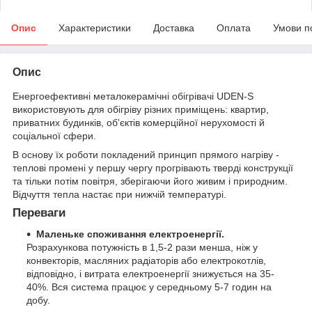
Опис
Характеристики
Доставка
Оплата
Умови п
Опис
Енергоефективні металокерамічні обігрівачі UDEN-S
використовують для обігріву різних приміщень: квартир,
приватних будинків, об'єктів комерційної нерухомості й
соціальної сфери.
В основу їх роботи покладений принцип прямого нагріву -
теплові промені у першу чергу прогрівають тверді конструкції
та тільки потім повітря, зберігаючи його живим і природним.
Відчуття тепла настає при нижчій температурі.
Переваги
Маленьке споживання електроенергії.
Розрахункова потужність
в 1,5-2 рази менша, ніж у
конвекторів, масляних радіаторів або електрокотлів,
відповідно, і витрата електроенергії знижується на 35-
40%. Вся система працює у середньому 5-7 годин на
добу.