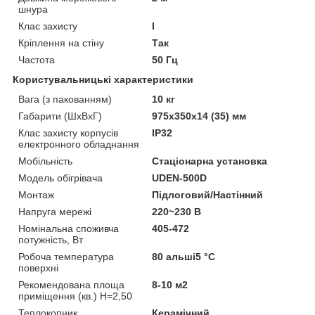
шнура
Клас захисту
I
Кріплення на стіну
Так
Частота
50 Гц
Користувальницькі характеристики
Вага (з пакованням)
10 кг
Габарити (ШхВхГ)
975х350х14 (35) мм
Клас захисту корпусів
IP32
електронного обладнання
Мобільність
Стаціонарна установка
Модель обігрівача
UDEN-500D
Монтаж
Підлоговий/Настінний
Напруга мережі
220~230 В
Номінальна споживча
405-472
потужність, Вт
Робоча температура
80 альші5 °C
поверхні
Рекомендована площа
8-10 м2
приміщення (кв.) H=2,50
Теплокопник
Керамічний