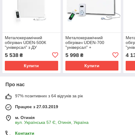
Металокерамічний
Металокерамічний
Мет
обігрівач UDEN-500К
обігрівач UDEN-700
обіг
"універсал" з ДУ
"універсал" +
"уні
терморегулятор UDEN TW
5 538
5 998
4 1
₴
₴
Купити
Купити
Про нас
97% позитивних з 64 відгуків за рік
Працює з 27.03.2019
м. Отинія
вул. Українська 57 Є, Отинія, Україна
Контакти