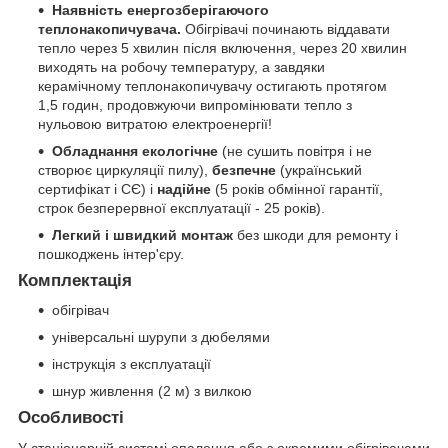
Наявність енергозберігаючого
теплонакопичувача.
Обігрівачі починають віддавати
тепло через 5 хвилин після включення, через 20 хвилин
виходять на робочу температуру, а завдяки
керамічному теплонакопичувачу остигають протягом
1,5 годин, продовжуючи випромінювати тепло з
нульовою витратою електроенергії!
Обладнання екологічне
(не сушить повітря і не
створює циркуляції пилу),
безпечне
(український
сертифікат і СЄ) і
надійне
(5 років обмінної гарантії,
строк безперервної експлуатації - 25 років).
Легкий і швидкий монтаж
без шкоди для ремонту і
пошкоджень інтер'єру.
Комплектація
обігрівач
універсальні шурупи з дюбелями
інструкція з експлуатації
шнур живлення (2 м) з вилкою
Особливості