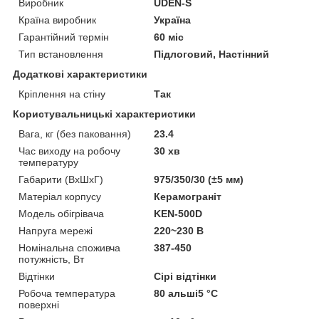
Виробник
UDEN-S
Країна виробник
Україна
Гарантійний термін
60 міс
Тип встановлення
Підлоговий, Настінний
Додаткові характеристики
Кріплення на стіну
Так
Користувальницькі характеристики
Вага, кг (без паковання)
23.4
Час виходу на робочу
30 хв
температуру
Габарити (ВхШхГ)
975/350/30 (±5 мм)
Матеріал корпусу
Керамограніт
Модель обігрівача
KEN-500D
Напруга мережі
220~230 В
Номінальна споживча
387-450
потужність, Вт
Відтінки
Сірі відтінки
Робоча температура
80 альші5 °C
поверхні