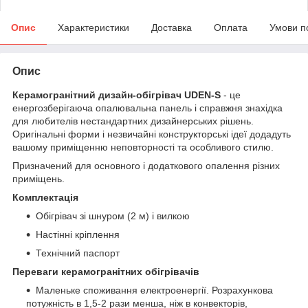
Опис
Характеристики
Доставка
Оплата
Умови п
Опис
Керамогранітний дизайн-обігрівач UDEN-S
- це
енергозберігаюча опалювальна панель і справжня знахідка
для любителів нестандартних дизайнерських рішень.
Оригінальні форми і незвичайні конструкторські ідеї додадуть
вашому приміщенню неповторності та особливого стилю.
Призначений для основного і додаткового опалення різних
приміщень.
Комплектація
Обігрівач зі шнуром (2 м) і вилкою
Настінні кріплення
Технічний паспорт
Переваги керамогранітних обігрівачів
Маленьке споживання електроенергії. Розрахункова
потужність в 1,5-2 рази менша, ніж в конвекторів,