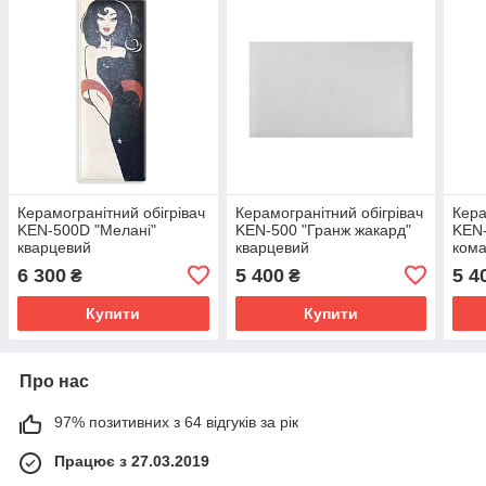
Керамогранітний обігрівач
Керамогранітний обігрівач
Кера
KEN-500D "Мелані"
KEN-500 "Гранж жакард"
KEN-
кварцевий
кварцевий
кома
6 300
5 400
5 4
₴
₴
Купити
Купити
Про нас
97% позитивних з 64 відгуків за рік
Працює з 27.03.2019