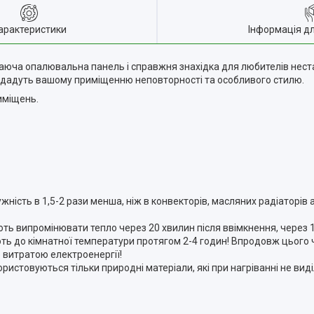
арактеристики
Інформація д
гаюча опалювальна панель і справжня знахідка для любителів нес
 додадуть вашому приміщенню неповторності та особливого стилю.
иміщень.
ість в 1,5-2 рази менша, ніж в конвекторів, масляних радіаторів 
ють випромінювати тепло через 20 хвилин після ввімкнення, через 
ть до кімнатної температури протягом 2-4 годин! Впродовж цього 
 витратою електроенергії!
ористовуються тільки природні матеріали, які при нагріванні не ви