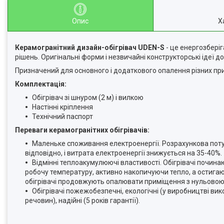
Опис
Х
Керамогранітний дизайн-обігрівач UDEN-S
- це енергозбері
рішень. Оригінальні форми і незвичайні конструкторські ідеї
Призначений для основного і додаткового опалення різних пр
Комплектація:
Обігрівач зі шнуром (2 м) і вилкою
Настінні кріплення
Технічний паспорт
Переваги керамогранітних обігрівачів:
Маленьке споживання електроенергії. Розрахункова потужн
відповідно, і витрата електроенергії знижується на 35-40%.
Відмінні теплоакумулюючі властивості. Обігрівачі почина
робочу температуру, активно накопичуючи тепло, а остигаю
обігрівачі продовжують опалювати приміщення з нульовою
Обігрівачі пожежобезпечні, екологічні (у виробництві вик
речовин), надійні (5 років гарантії).