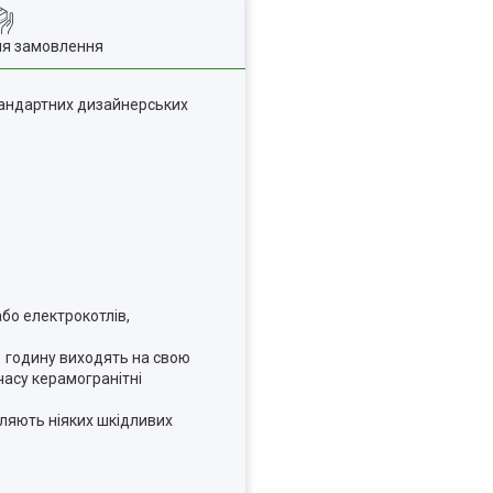
ля замовлення
тандартних дизайнерських
або електрокотлів,
1 годину виходять на свою
часу керамогранітні
діляють ніяких шкідливих