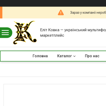
Зараз у компанії неро
Еліт Ковка — український мультиф
маркетплейс
Головна
Каталог
Про нас