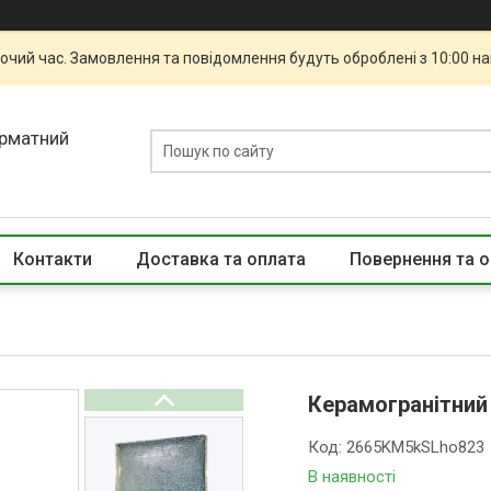
бочий час. Замовлення та повідомлення будуть оброблені з 10:00 н
орматний
Контакти
Доставка та оплата
Повернення та о
Керамогранітний 
Код:
2665KM5kSLho823
В наявності