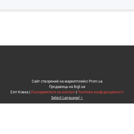
Сайт створений на маркетплейсі
Prom.ua
Продавець на Bigl.ua
Еліт Ковка |
Поскаржитися на контент
|
Політика конфіденційності
Select Language
▼