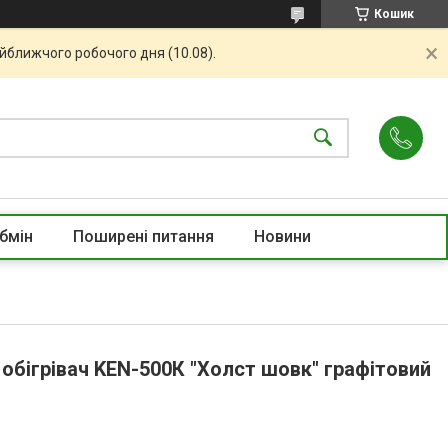
Кошик
айближчого робочого дня (10.08).
бмін
Поширені питання
Новини
обігрівач KEN-500К "Холст шовк" графітовий