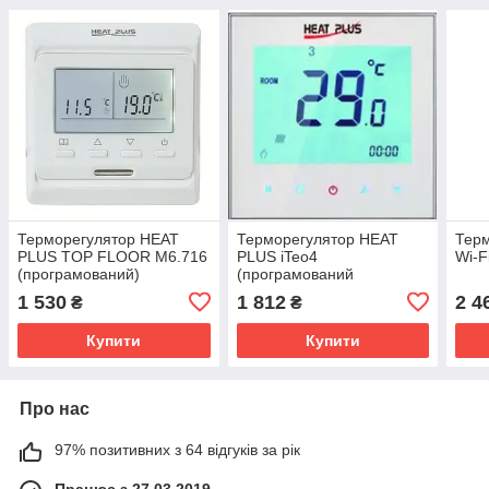
Терморегулятор HEAT
Терморегулятор HEAT
Терм
PLUS TOP FLOOR M6.716
PLUS iTeo4
Wi-F
(програмований)
(програмований
сенсорний)
1 530
1 812
2 4
₴
₴
Купити
Купити
Про нас
97% позитивних з 64 відгуків за рік
Працює з 27.03.2019