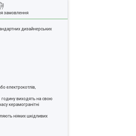
ля замовлення
тандартних дизайнерських
або електрокотлів,
1 годину виходять на свою
часу керамогранітні
діляють ніяких шкідливих