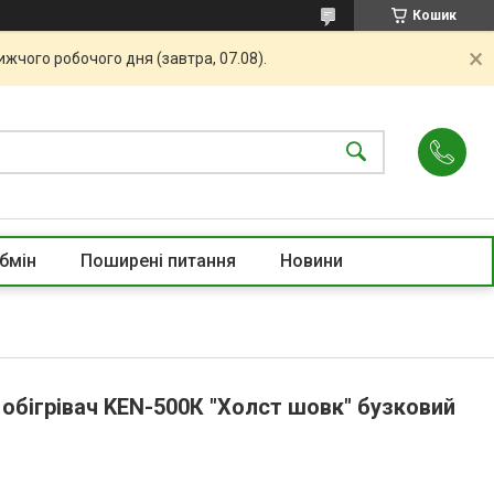
Кошик
жчого робочого дня (завтра, 07.08).
бмін
Поширені питання
Новини
обігрівач KEN-500К "Холст шовк" бузковий