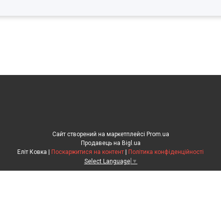
Сайт створений на маркетплейсі
Prom.ua
Продавець на Bigl.ua
Еліт Ковка |
Поскаржитися на контент
|
Політика конфіденційності
Select Language
▼