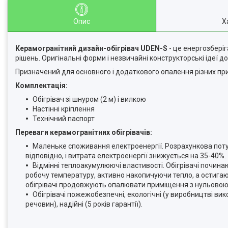
Опис
Х
Керамогранітний дизайн-обігрівач UDEN-S
- це енергозбері
рішень. Оригінальні форми і незвичайні конструкторські ідеї
Призначений для основного і додаткового опалення різних пр
Комплектація:
Обігрівач зі шнуром (2 м) і вилкою
Настінні кріплення
Технічний паспорт
Переваги керамогранітних обігрівачів:
Маленьке споживання електроенергії. Розрахункова потужн
відповідно, і витрата електроенергії знижується на 35-40%.
Відмінні теплоакумулюючі властивості. Обігрівачі почина
робочу температуру, активно накопичуючи тепло, а остигаю
обігрівачі продовжують опалювати приміщення з нульовою
Обігрівачі пожежобезпечні, екологічні (у виробництві вик
речовин), надійні (5 років гарантії).