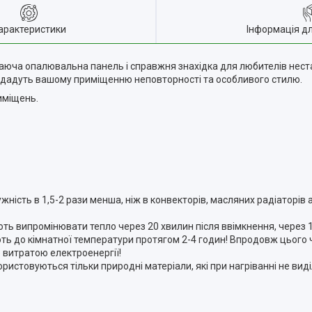
арактеристики
Інформація д
гаюча опалювальна панель і справжня знахідка для любителів нес
 додадуть вашому приміщенню неповторності та особливого стилю.
иміщень.
ість в 1,5-2 рази менша, ніж в конвекторів, масляних радіаторів 
ють випромінювати тепло через 20 хвилин після ввімкнення, через 
ть до кімнатної температури протягом 2-4 годин! Впродовж цього 
 витратою електроенергії!
ористовуються тільки природні матеріали, які при нагріванні не ви