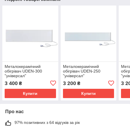
Металокерамічний
Металокерамічний
Мет
обігрівач UDEN-300
обігрівач UDEN-250
обіг
"універсал"
"універсал"
"уні
3 400
3 200
3 2
₴
₴
Купити
Купити
Про нас
97% позитивних з 64 відгуків за рік