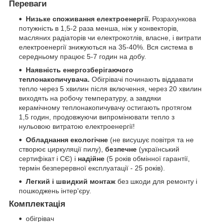
Переваги
Низьке споживання електроенергії.
Розрахункова
потужність
в 1,5-2 раза менша, ніж у конвекторів,
масляних радіаторів чи електрокотлів, власне, і витрати
електроенергії знижуються на 35-40%. Вся система в
середньому працює 5-7 годин на добу.
Наявність енергозберігаючого
теплонакопичувача.
Обігрівачі починають віддавати
тепло через 5 хвилин після включення, через 20 хвилин
виходять на робочу температуру, а завдяки
керамічному теплонакопичувачу остигають протягом
1,5 годин, продовжуючи випромінювати тепло з
нульовою витратою електроенергії!
Обладнання екологічне
(не висушує повітря та не
створює циркуляції пилу),
безпечне
(український
сертифікат і СЄ) і
надійне
(5 років обмінної гарантії,
термін безперервної експлуатації - 25 років).
Легкий і швидкий монтаж
без шкоди для ремонту і
пошкоджень інтер'єру.
Комплектація
обігрівач