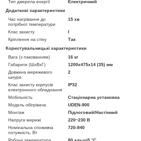
Тип джерела енергії
Електричний
Додаткові характеристики
Час нагрівання до
15 хв
потрібної температури
Клас захисту
I
Кріплення на стіну
Так
Користувальницькі характеристики
Вага (з пакованням)
16 кг
Габарити (ШхВхГ)
1200х475х14 (35) мм
Довжина мережевого
2
шнура
Клас захисту корпусів
IP32
електронного обладнання
Мобільність
Стаціонарна установка
Модель обігрівача
UDEN-900
Монтаж
Підлоговий/Настінний
Напруга мережі
220~230 В
Номінальна споживча
720-840
потужність, Вт
Робоча температура
80 альші5 °C