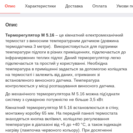
Опис
Характеристики
Доставка
Оплата
Умови п
Опис
Терморегулятор M 5.16
– це кімнатний електромеханічний
термостат з виносним температурним датчиком (довжина
термодатчика 3 метри). Використовується для підтримки
температури підлоги в різних приміщеннях, підключається до
інфрачервоних теплих підлог. Даний терморегулятор легко
підключається та простий у користуванні. Необхідна
температура в приміщенні задається за допомогою коліщатка
на термостаті і залежить від даних, отриманих зі
встановленого виносного датчика. Температура
контролюється у місці розташування виносного датчика.
До механічного терморегулятора M 5.16 можна під'єднати
систему з сумарною потужністю не більше 3,5 кВт.
Кімнатний терморегулятор M 5.16 встановлюється в стіну,
монтажну коробку 65 мм. На передній панелі термостата
знаходяться кнопка вкл/викл, коліщатко регулювання
температури в діапазоні від +5 до +40 °С, а також індикація
нагріву (лампочка червоного кольору). При досягненні