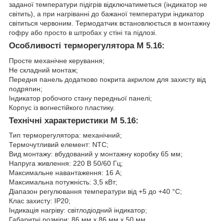
заданої температури підігрів відключатиметься (індикатор не
світить), а при нагріванні до бажаної температури індикатор
світиться червоним. Термодатчик встановлюється в монтажну
гофру або просто в штробах у стіні та підлозі.
Особливості терморегулятора M 5.16:
Просте механічне керування;
Не складний монтаж;
Передня панель додатково покрита акрилом для захисту від
подряпин;
Індикатор робочого стану передньої панелі;
Корпус із вогнестійкого пластику.
Технічні характеристики M 5.16:
Тип терморегулятора: механічний;
Термочутливий елемент: NTC;
Вид монтажу: вбудований у монтажну коробку 65 мм;
Напруга живлення: 220 В 50/60 Гц;
Максимальне навантаження: 16 А;
Максимальна потужність: 3,5 кВт;
Діапазон регулювання температури від +5 до +40 °C;
Клас захисту: IP20;
Індикація нагріву: світлодіодний індикатор;
Габаритні розміри: 86 мм х 86 мм х 50 мм.