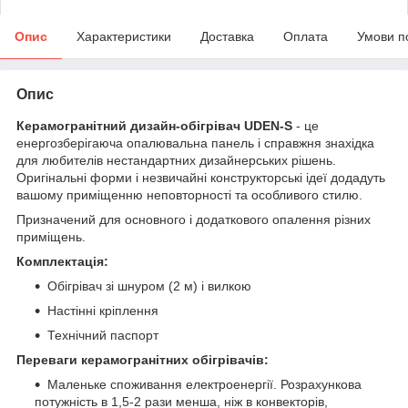
Опис
Характеристики
Доставка
Оплата
Умови п
Опис
Керамогранітний дизайн-обігрівач UDEN-S
- це
енергозберігаюча опалювальна панель і справжня знахідка
для любителів нестандартних дизайнерських рішень.
Оригінальні форми і незвичайні конструкторські ідеї додадуть
вашому приміщенню неповторності та особливого стилю.
Призначений для основного і додаткового опалення різних
приміщень.
Комплектація:
Обігрівач зі шнуром (2 м) і вилкою
Настінні кріплення
Технічний паспорт
Переваги керамогранітних обігрівачів:
Маленьке споживання електроенергії. Розрахункова
потужність в 1,5-2 рази менша, ніж в конвекторів,