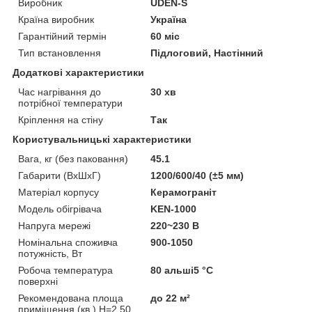
Виробник
UDEN-S
Країна виробник
Україна
Гарантійний термін
60 міс
Тип встановлення
Підлоговий, Настінний
Додаткові характеристики
Час нагрівання до
30 хв
потрібної температури
Кріплення на стіну
Так
Користувальницькі характеристики
Вага, кг (без паковання)
45.1
Габарити (ВхШхГ)
1200/600/40 (±5 мм)
Матеріал корпусу
Керамограніт
Модель обігрівача
KEN-1000
Напруга мережі
220~230 В
Номінальна споживча
900-1050
потужність, Вт
Робоча температура
80 альші5 °C
поверхні
Рекомендована площа
до 22 м²
приміщення (кв.) H=2,50