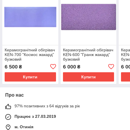
Керамогранітний обігрівач
Керамогранітний обігрівач
Кера
KEN-700 "Космос жакард"
KEN-600 "Гранж жакард"
KEN-
бузковий
бузковий
бузк
6 500
6 000
6 0
₴
₴
Купити
Купити
Про нас
97% позитивних з 64 відгуків за рік
Працює з 27.03.2019
м. Отинія