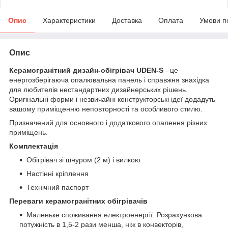
Опис
Характеристики
Доставка
Оплата
Умови п
Опис
Керамогранітний дизайн-обігрівач UDEN-S
- це
енергозберігаюча опалювальна панель і справжня знахідка
для любителів нестандартних дизайнерських рішень.
Оригінальні форми і незвичайні конструкторські ідеї додадуть
вашому приміщенню неповторності та особливого стилю.
Призначений для основного і додаткового опалення різних
приміщень.
Комплектація
Обігрівач зі шнуром (2 м) і вилкою
Настінні кріплення
Технічний паспорт
Переваги керамогранітних обігрівачів
Маленьке споживання електроенергії. Розрахункова
потужність в 1,5-2 рази менша, ніж в конвекторів,