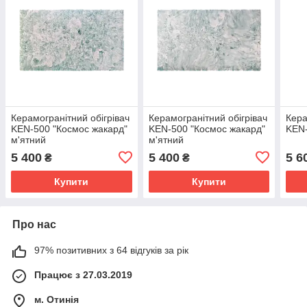
Керамогранітний обігрівач
Керамогранітний обігрівач
Кера
KEN-500 "Космос жакард"
KEN-500 "Космос жакард"
KEN-
м'ятний
м'ятний
5 400
5 400
5 6
₴
₴
Купити
Купити
Про нас
97% позитивних з 64 відгуків за рік
Працює з 27.03.2019
м. Отинія