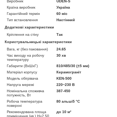
Виробник
UDEN-S
Країна виробник
Україна
Гарантійний термін
60 міс
Тип встановлення
Настінний
Додаткові характеристики
Кріплення на стіну
Так
Користувальницькі характеристики
Вага, кг (без паковання)
24.65
Час виходу на робочу
30 хв
температуру
Габарити (ВхШхГ)
810/485/30 (±5 мм)
Матеріал корпусу
Керамограніт
Модель обігрівача
KEN-500
Напруга мережі
220~230 В
Номінальна споживча
387-450
потужність, Вт
Робоча температура
80 альші5 °C
поверхні
Рекомендована площа
до 10 м²
приміщення (кв.) H=2,50