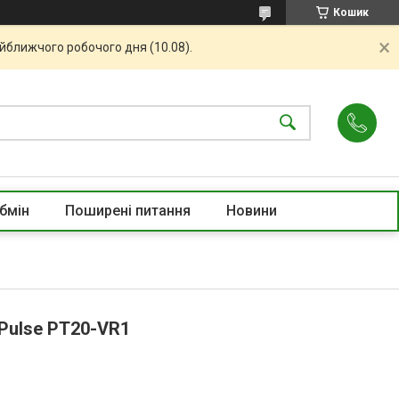
Кошик
айближчого робочого дня (10.08).
бмін
Поширені питання
Новини
Pulse PT20-VR1