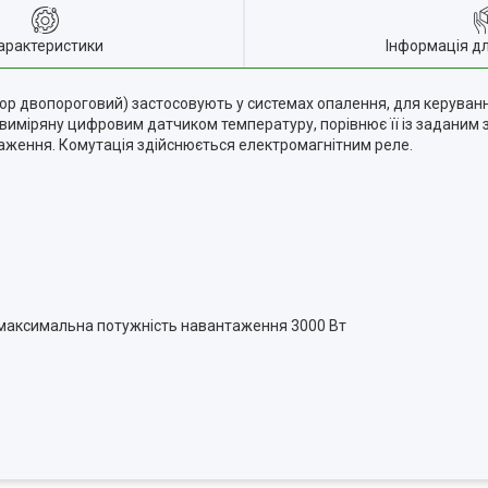
арактеристики
Інформація д
р двопороговий) застосовують у системах опалення, для керуванн
 виміряну цифровим датчиком температуру, порівнює її із заданим
нтаження. Комутація здійснюється електромагнітним реле.
 максимальна потужність навантаження 3000 Вт