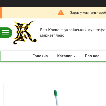
Зараз у компанії неро
Еліт Ковка — український мультиф
маркетплейс
Головна
Каталог
Про нас