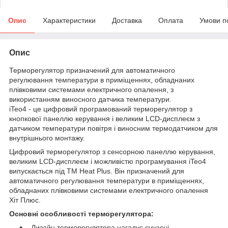
Опис
Характеристики
Доставка
Оплата
Умови п
Опис
Терморегулятор призначений для автоматичного
регулювання температури в приміщеннях, обладнаних
плівковими системами електричного опалення, з
використанням виносного датчика температури.
iTeo4 - це цифровий програмований терморегулятор з
кнопкової панеллю керування і великим LCD-дисплеєм з
датчиком температури повітря і виносним термодатчиком для
внутрішнього монтажу.
Цифровий терморегулятор з сенсорною панеллю керування,
великим LCD-дисплеєм і можливістю програмування iTeo4
випускається під ТМ Heat Plus. Він призначений для
автоматичного регулювання температури в приміщеннях,
обладнаних плівковими системами електричного опалення
Хіт Плюс.
Основні особливості терморегулятора:
- Дизайн терморегулятора нагадує сучасні