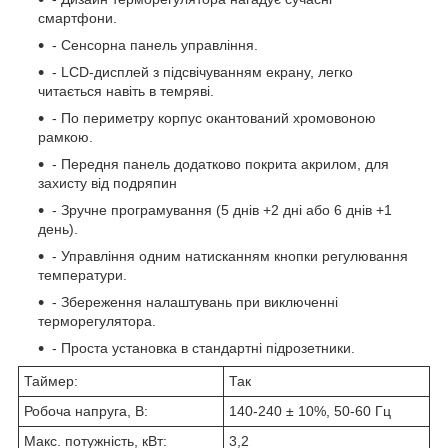
смартфони.
- Сенсорна панель управління.
- LCD-дисплей з підсвічуванням екрану, легко
читається навіть в темряві.
- По периметру корпус окантований хромовоною
рамкою.
- Передня панель додатково покрита акрилом, для
захисту від подряпин
- Зручне програмування (5 днів +2 дні або 6 днів +1
день).
- Управління одним натисканням кнопки регулювання
температури.
- Збереження налаштувань при виключенні
терморегулятора.
- Проста установка в стандартні підрозетники.
Таймер:
Так
Робоча напруга, В:
140-240 ± 10%, 50-60 Гц
Макс. потужність, кВт:
3,2