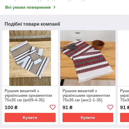
Всі умови повернення
Подібні товари компанії
Рушник вишитий з
Рушник вишитий з
Рушн
українським орнаментом
українським орнаментом
укра
75х35 см (вл09-4-35)
75х35 см (анс1-1-35)
75х3
100
91
91
₴
₴
Купити
Купити