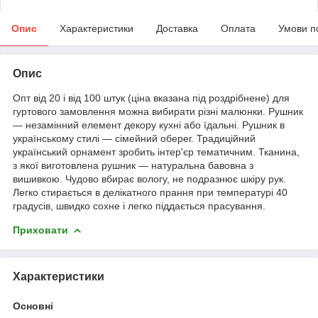
Опис
Характеристики
Доставка
Оплата
Умови п
Опис
Опт від 20 і від 100 штук (ціна вказана під роздрібнене) для
гуртового замовлення можна вибирати різні малюнки. Рушник
— незамінний елемент декору кухні або їдальні. Рушник в
українському стилі — сімейний оберег. Традиційний
український орнамент зробить інтер'єр тематичним. Тканина,
з якої виготовлена рушник — натуральна бавовна з
вишивкою. Чудово вбирає вологу, не подразнює шкіру рук.
Легко стирається в делікатного прання при температурі 40
градусів, швидко сохне і легко піддається прасування.
Приховати
Характеристики
Основні