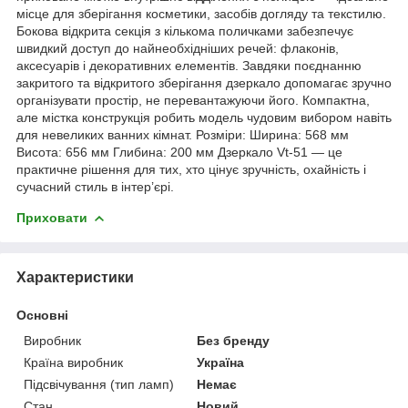
місце для зберігання косметики, засобів догляду та текстилю.
Бокова відкрита секція з кількома поличками забезпечує
швидкий доступ до найнеобхідніших речей: флаконів,
аксесуарів і декоративних елементів. Завдяки поєднанню
закритого та відкритого зберігання дзеркало допомагає зручно
організувати простір, не перевантажуючи його. Компактна,
але містка конструкція робить модель чудовим вибором навіть
для невеликих ванних кімнат. Розміри: Ширина: 568 мм
Висота: 656 мм Глибина: 200 мм Дзеркало Vt-51 — це
практичне рішення для тих, хто цінує зручність, охайність і
сучасний стиль в інтер’єрі.
Приховати
Характеристики
Основні
Виробник
Без бренду
Країна виробник
Україна
Підсвічування (тип ламп)
Немає
Стан
Новий