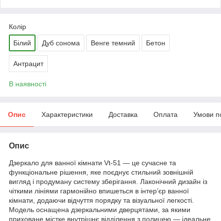
Колір
Білий
Дуб сонома
Венге темний
Бетон
Антрацит
В наявності
Опис
Характеристики
Доставка
Оплата
Умови п
Опис
Дзеркало для ванної кімнати Vt-51 — це сучасне та
функціональне рішення, яке поєднує стильний зовнішній
вигляд і продуману систему зберігання. Лаконічний дизайн із
чіткими лініями гармонійно впишеться в інтер’єр ванної
кімнати, додаючи відчуття порядку та візуальної легкості.
Модель оснащена дзеркальними дверцятами, за якими
приховане містке внутрішнє відділення з полицею — ідеальне