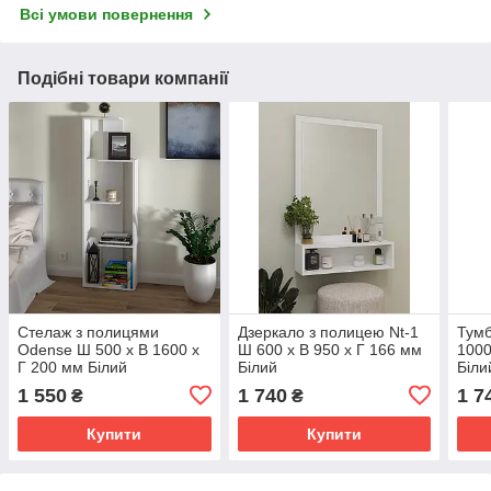
Всі умови повернення
Подібні товари компанії
Стелаж з полицями
Дзеркало з полицею Nt-1
Тумб
Odense Ш 500 x В 1600 x
Ш 600 x В 950 x Г 166 мм
1000
Г 200 мм Білий
Білий
Біли
1 550
1 740
1 7
₴
₴
Купити
Купити