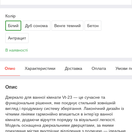
Колір
Білий
Дуб сонома
Венге темний
Бетон
Антрацит
В наявності
Опис
Характеристики
Доставка
Оплата
Умови п
Опис
Дзеркало для ванної кімнати Vt-23 — це сучасне та
функціональне рішення, яке поєднує стильний зовнішній
вигляд і продуману систему зберігання. Лаконічний дизайн із
чіткими лініями гармонійно впишеться в інтер’єр ванної
кімнати, додаючи відчуття порядку та візуальної легкості.
Модель оснащена дзеркальними дверцятами, за якими
приховане містке внутрішнє відділення з полицею — ідеальне