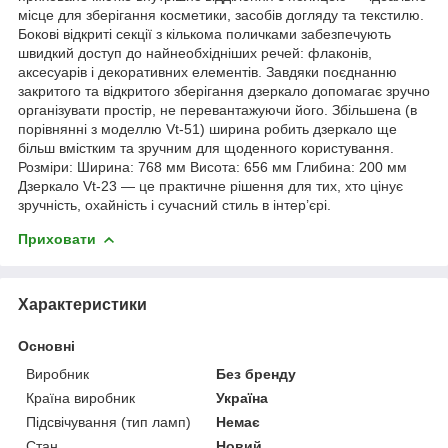
місце для зберігання косметики, засобів догляду та текстилю.
Бокові відкриті секції з кількома поличками забезпечують
швидкий доступ до найнеобхідніших речей: флаконів,
аксесуарів і декоративних елементів. Завдяки поєднанню
закритого та відкритого зберігання дзеркало допомагає зручно
організувати простір, не перевантажуючи його. Збільшена (в
порівнянні з моделлю Vt-51) ширина робить дзеркало ще
більш вмістким та зручним для щоденного користування.
Розміри: Ширина: 768 мм Висота: 656 мм Глибина: 200 мм
Дзеркало Vt-23 — це практичне рішення для тих, хто цінує
зручність, охайність і сучасний стиль в інтер’єрі.
Приховати
Характеристики
Основні
Виробник
Без бренду
Країна виробник
Україна
Підсвічування (тип ламп)
Немає
Стан
Новий