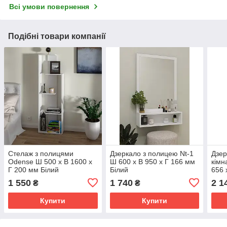
Всі умови повернення
Подібні товари компанії
Стелаж з полицями
Дзеркало з полицею Nt-1
Дзер
Odense Ш 500 x В 1600 x
Ш 600 x В 950 x Г 166 мм
кімн
Г 200 мм Білий
Білий
656 
1 550
1 740
2 1
₴
₴
Купити
Купити