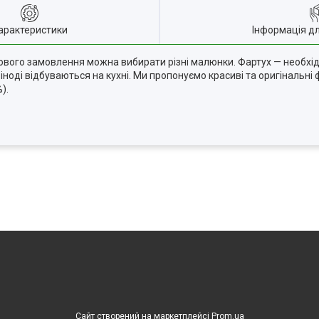
арактеристики
Інформація д
гуртового замовлення можна вибирати різні малюнки. Фартух — необ
іноді відбуваються на кухні. Ми пропонуємо красиві та оригінальні ф
).
Сайт створений на маркетплейсі
Prom.ua