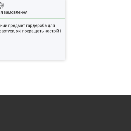
ля замовлення
хідний предмет гардероба для
артухи, які покращать настрій і