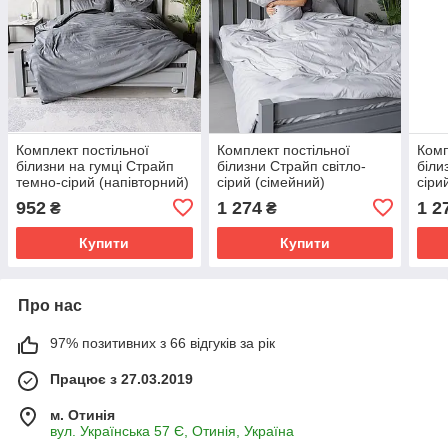
Комплект постільної
Комплект постільної
Комп
білизни на гумці Страйп
білизни Страйп світло-
біли
темно-сірий (напівторний)
сірий (сімейний)
сіри
952
1 274
1 2
₴
₴
Купити
Купити
Про нас
97% позитивних з 66 відгуків за рік
Працює з 27.03.2019
м. Отинія
вул. Українська 57 Є, Отинія, Україна