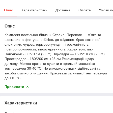
Опис
Характеристики
Доставка
Оплата
Умови п
Опис
Комплект постільної білизни Страйп. Переваги — м'яка та
шовковиста фактура, стійкість до зсідання, брак статичної
електрики, чудова терморегуляція, гігроскопічність,
повітропроникність, гіпоалергенність. Характеристики:
Наволочки - 50*70 см (2 шт.) Підковдра — 150*210 см (2 шт.)
Простирадло - 180*200 см +25 см Рекомендації щодо
догляду: Можна прати та сушити в пральній машині за
температури 30-40 °C. Не використовувати відбілювачі та
засоби хімічного чищення. Прасувати за низької температури
до 110 °C
Приховати
Характеристики