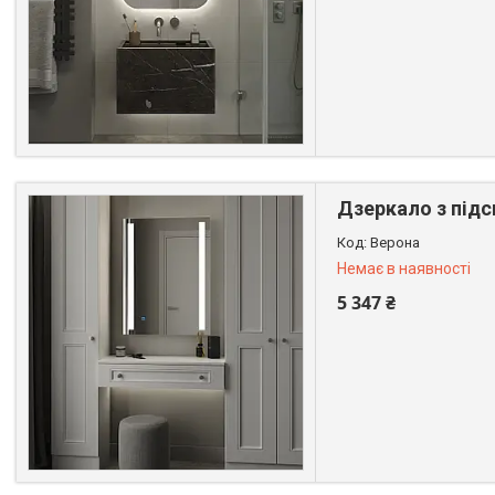
+380 (99) 611-44-01
Дзеркало з підс
Верона
Немає в наявності
5 347 ₴
+380 (99) 611-44-01