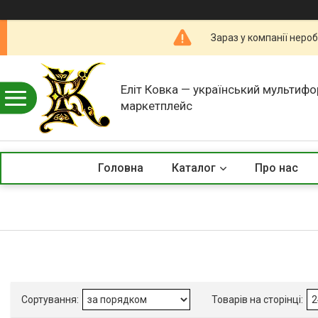
Зараз у компанії неро
Еліт Ковка — український мультиф
маркетплейс
Головна
Каталог
Про нас