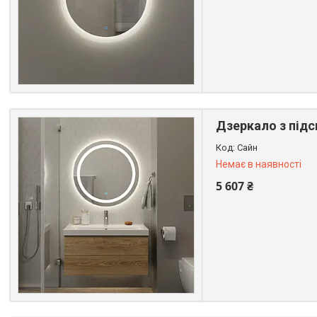
+380 (99) 611-44-01
Дзеркало з підс
Сайн
Немає в наявності
5 607 ₴
+380 (99) 611-44-01