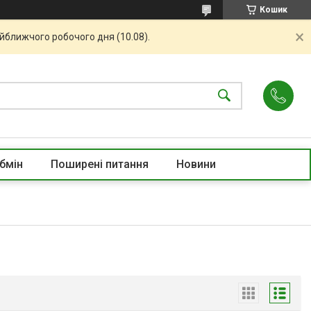
Кошик
айближчого робочого дня (10.08).
бмін
Поширені питання
Новини