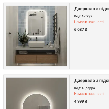
Дзеркало з підсв
Антігуа
Немає в наявності
6 037 ₴
+380 (99) 611-44-01
Дзеркало з підс
Андорра
Немає в наявності
4 999 ₴