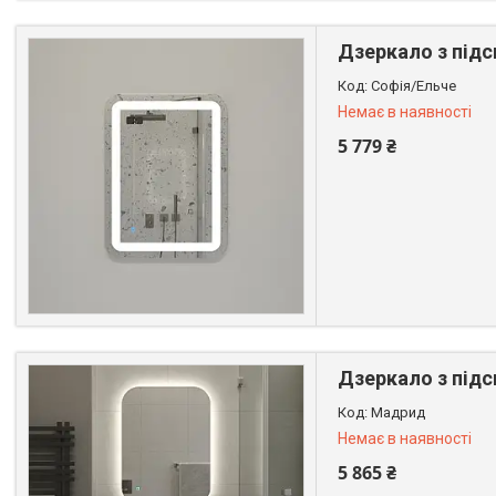
Дзеркало з підс
Софія/Ельче
Немає в наявності
5 779 ₴
+380 (99) 611-44-01
Дзеркало з підс
Мадрид
Немає в наявності
5 865 ₴