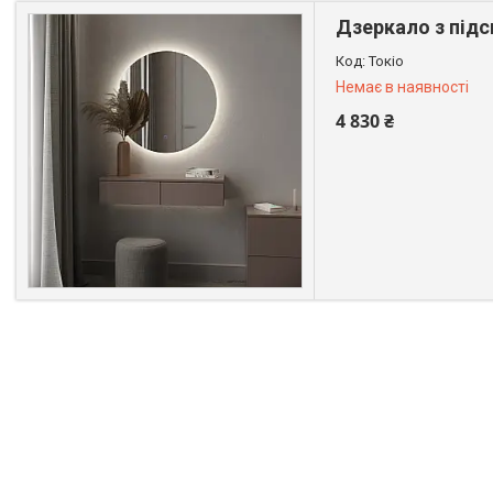
Дзеркало з підсв
Токіо
Немає в наявності
4 830 ₴
+380 (99) 611-44-01