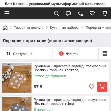
Еліт Ковка — український мультиформатний маркетплейс
Товари та послуги
Кухонные наборы
Перчатки + пр
Перчатки + прихватки (водоотталкивающие)
Сортування
0
Фільтри
Рукавичка + прихватка водовідштовхувальна
"Великий горошок" (бежева)
Готово до відправки
87
₴
Рукавичка + прихватка водовідштовхувальна
"Великий горошок" (сіра)
В наявності