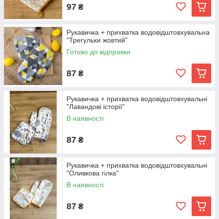
97
₴
Рукавичка + прихватка водовідштовхувальна
"Трегульки жовтий"
Готово до відправки
87
₴
Рукавичка + прихватка водовідштовхувальні
"Лавандові історії"
В наявності
87
₴
Рукавичка + прихватка водовідштовхувальні
"Оливкова гілка"
В наявності
87
₴