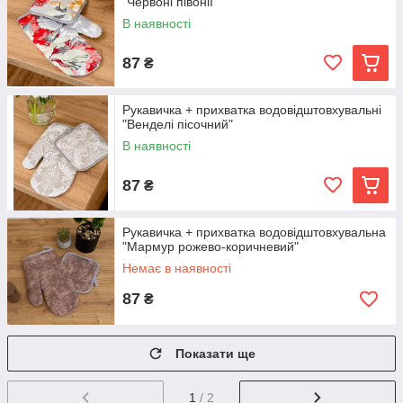
"Червоні півонії"
В наявності
87
₴
Рукавичка + прихватка водовідштовхувальні
"Венделі пісочний"
В наявності
87
₴
Рукавичка + прихватка водовідштовхувальна
"Мармур рожево-коричневий"
Немає в наявності
87
₴
Показати ще
1
/ 2