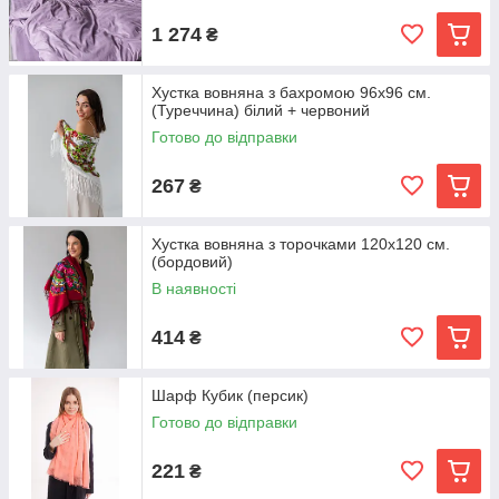
1 274
₴
Хустка вовняна з бахромою 96х96 см.
(Туреччина) білий + червоний
Готово до відправки
267
₴
Хустка вовняна з торочками 120х120 см.
(бордовий)
В наявності
414
₴
Шарф Кубик (персик)
Готово до відправки
221
₴