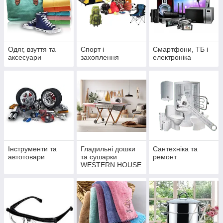
Одяг, взуття та
Спорт і
Смартфони, ТБ і
аксесуари
захоплення
електроніка
Інструменти та
Гладильні дошки
Сантехніка та
автотовари
та сушарки
ремонт
WESTERN HOUSE
— комфорт і стиль
у кожному домі |
Еліт Ковка