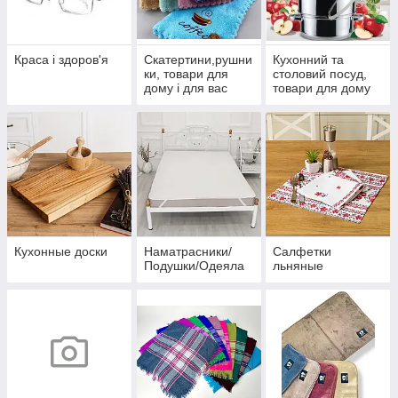
Краса і здоров'я
Скатертини,рушни
Кухонний та
ки, товари для
столовий посуд,
дому і для вас
товари для дому
Кухонные доски
Наматрасники/
Салфетки
Подушки/Одеяла
льняные