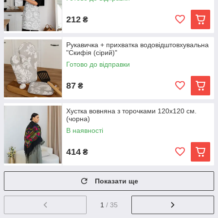
212
₴
Рукавичка + прихватка водовідштовхувальна
"Скифія (сірий)"
Готово до відправки
87
₴
Хустка вовняна з торочками 120х120 см.
(чорна)
В наявності
414
₴
Показати ще
1
/ 35