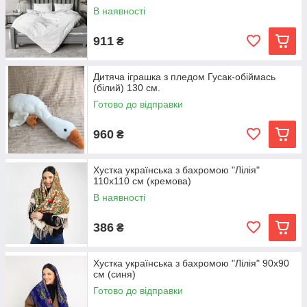
В наявності
911
₴
Дитяча іграшка з пледом Гусак-обіймась
(білий) 130 см.
Готово до відправки
960
₴
Хустка українська з бахромою "Лілія"
110х110 см (кремова)
В наявності
386
₴
Хустка українська з бахромою "Лілія" 90х90
см (синя)
Готово до відправки