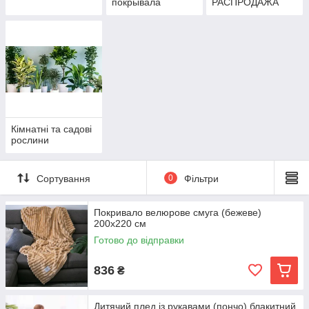
покрывала
РАСПРОДАЖА
Кімнатні та садові
рослини
Сортування
0
Фільтри
Покривало велюрове смуга (бежеве)
200х220 см
Готово до відправки
836
₴
Дитячий плед із рукавами (пончо) блакитний