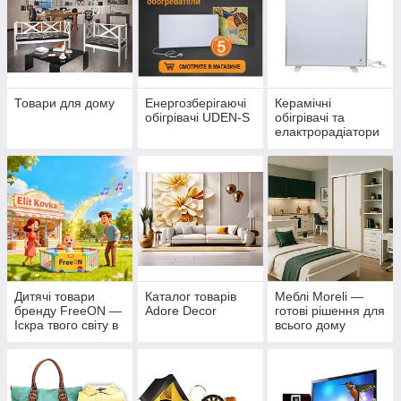
Товари для дому
Енергозберігаючі
Керамічні
обігрівачі UDEN-S
обігрівачі та
елактрорадіатори
«Екотепло»
Дитячі товари
Каталог товарів
Меблі Moreli —
бренду FreeON —
Adore Decor
готові рішення для
Іскра твого світу в
всього дому
Еліт Ковка