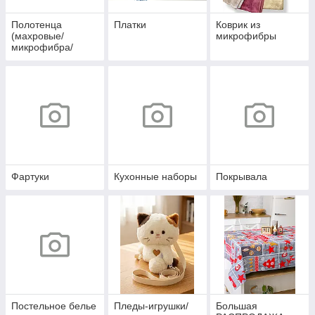
Полотенца
Платки
Коврик из
(махровые/
микрофибры
микрофибра/
вафельные/
льняные)
Фартуки
Кухонные наборы
Покрывала
Постельное белье
Пледы-игрушки/
Большая