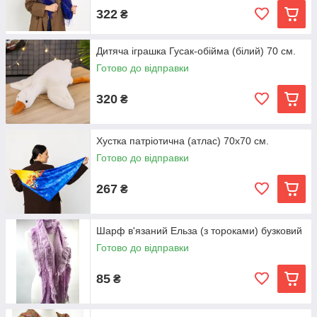
322
₴
Дитяча іграшка Гусак-обійма (білий) 70 см.
Готово до відправки
320
₴
Хустка патріотична (атлас) 70х70 см.
Готово до відправки
267
₴
Шарф в'язаний Ельза (з тороками) бузковий
Готово до відправки
85
₴