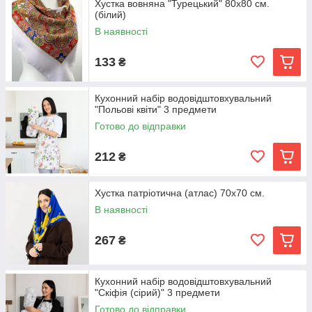
Хустка вовняна "Турецький" 80х80 см.
(білий)
В наявності
133
₴
Кухонний набір водовідштовхувальний
"Польові квіти" 3 предмети
Готово до відправки
212
₴
Хустка патріотична (атлас) 70х70 см.
В наявності
267
₴
Кухонний набір водовідштовхувальний
"Скіфія (сірий)" 3 предмети
Готово до відправки