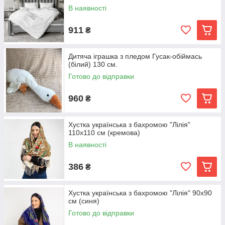
В наявності
911
₴
Дитяча іграшка з пледом Гусак-обіймась
(білий) 130 см.
Готово до відправки
960
₴
Хустка українська з бахромою "Лілія"
110х110 см (кремова)
В наявності
386
₴
Хустка українська з бахромою "Лілія" 90х90
см (синя)
Готово до відправки