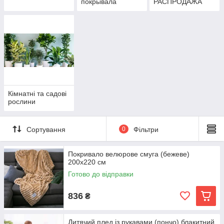
покрывала
РАСПРОДАЖА
Кімнатні та садові
рослини
Сортування
0
Фільтри
Покривало велюрове смуга (бежеве)
200х220 см
Готово до відправки
836
₴
Дитячий плед із рукавами (пончо) блакитний