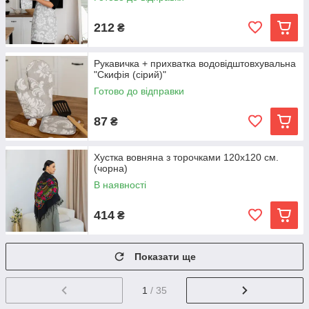
212
₴
Рукавичка + прихватка водовідштовхувальна
"Скифія (сірий)"
Готово до відправки
87
₴
Хустка вовняна з торочками 120х120 см.
(чорна)
В наявності
414
₴
Показати ще
1
/ 35