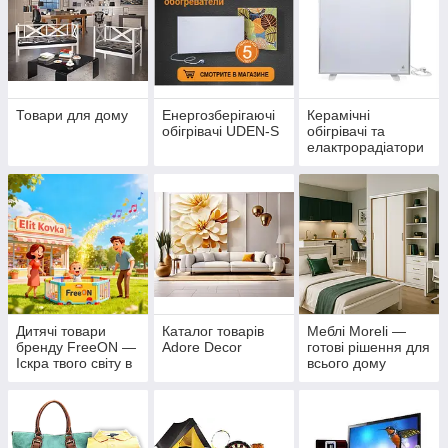
Товари для дому
Енергозберігаючі
Керамічні
обігрівачі UDEN-S
обігрівачі та
елактрорадіатори
«Екотепло»
Дитячі товари
Каталог товарів
Меблі Moreli —
бренду FreeON —
Adore Decor
готові рішення для
Іскра твого світу в
всього дому
Еліт Ковка