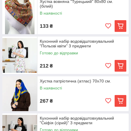
Хустка вовняна "Турецький" 80х80 см.
(білий)
В наявності
133
₴
Кухонний набір водовідштовхувальний
"Польові квіти" 3 предмети
Готово до відправки
212
₴
Хустка патріотична (атлас) 70х70 см.
В наявності
267
₴
Кухонний набір водовідштовхувальний
"Скіфія (сірий)" 3 предмети
Готово до відправки