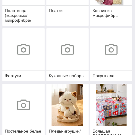
Полотенца
Платки
Коврик из
(махровые/
микрофибры
микрофибра/
вафельные/
льняные)
Фартуки
Кухонные наборы
Покрывала
Постельное белье
Пледы-игрушки/
Большая