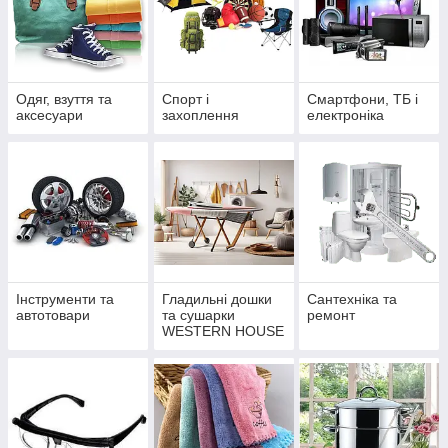
Одяг, взуття та
Спорт і
Смартфони, ТБ і
аксесуари
захоплення
електроніка
Інструменти та
Гладильні дошки
Сантехніка та
автотовари
та сушарки
ремонт
WESTERN HOUSE
— комфорт і стиль
у кожному домі |
Еліт Ковка