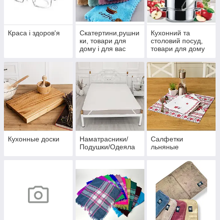
Краса і здоров'я
Скатертини,рушни
Кухонний та
ки, товари для
столовий посуд,
дому і для вас
товари для дому
Кухонные доски
Наматрасники/
Салфетки
Подушки/Одеяла
льняные