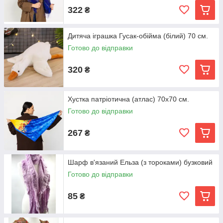
322
₴
Дитяча іграшка Гусак-обійма (білий) 70 см.
Готово до відправки
320
₴
Хустка патріотична (атлас) 70х70 см.
Готово до відправки
267
₴
Шарф в'язаний Ельза (з тороками) бузковий
Готово до відправки
85
₴