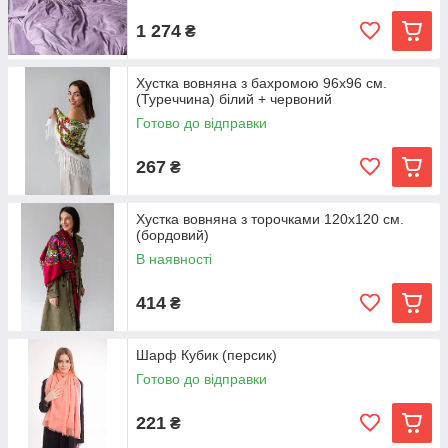
1 274
₴
Хустка вовняна з бахромою 96х96 см.
(Туреччина) білий + червоний
Готово до відправки
267
₴
Хустка вовняна з торочками 120х120 см.
(бордовий)
В наявності
414
₴
Шарф Кубик (персик)
Готово до відправки
221
₴