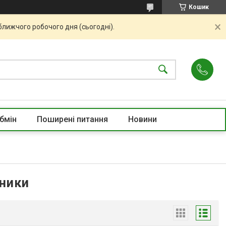
Кошик
ближчого робочого дня (сьогодні).
бмін
Поширені питання
Новини
сники