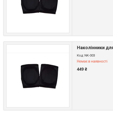
+380 (99) 611-44-01
Наколінники для
NK-003
Немає в наявності
449 ₴
+380 (99) 611-44-01