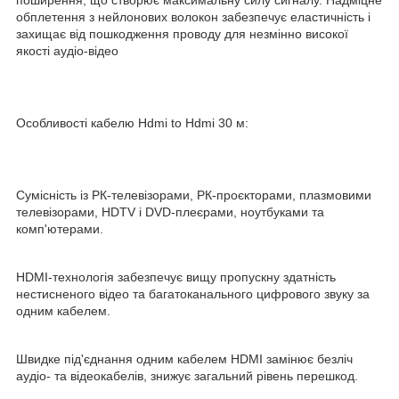
поширення, що створює максимальну силу сигналу. Надміцне
обплетення з нейлонових волокон забезпечує еластичність і
захищає від пошкодження проводу для незмінно високої
якості аудіо-відео
Особливості кабелю Hdmi to Hdmi 30 м:
Сумісність із РК-телевізорами, РК-проєкторами, плазмовими
телевізорами, HDTV і DVD-плеєрами, ноутбуками та
комп'ютерами.
HDMI-технологія забезпечує вищу пропускну здатність
нестисненого відео та багатоканального цифрового звуку за
одним кабелем.
Швидке під'єднання одним кабелем HDMI замінює безліч
аудіо- та відеокабелів, знижує загальний рівень перешкод.